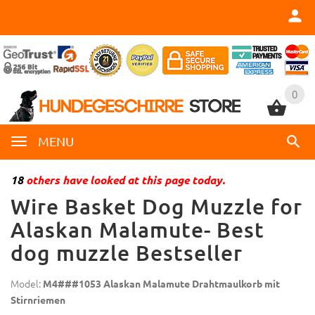
0
0
MENU
18
others have looked at this page today.
Wire Basket Dog Muzzle for
Alaskan Malamute- Best
dog muzzle Bestseller
Model:
M4###1053 Alaskan Malamute Drahtmaulkorb mit
Stirnriemen