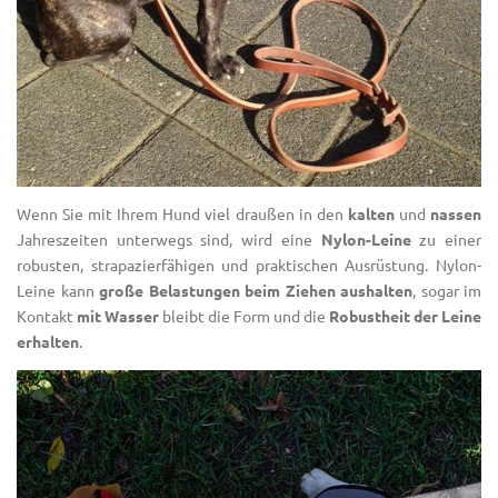
Wenn Sie mit Ihrem Hund viel draußen in den
kalten
und
nassen
Jahreszeiten unterwegs sind, wird eine
Nylon-Leine
zu einer
robusten, strapazierfähigen und praktischen Ausrüstung. Nylon-
Leine kann
große Belastungen beim Ziehen aushalten
, sogar im
Kontakt
mit Wasser
bleibt die Form und die
Robustheit der Leine
erhalten
.