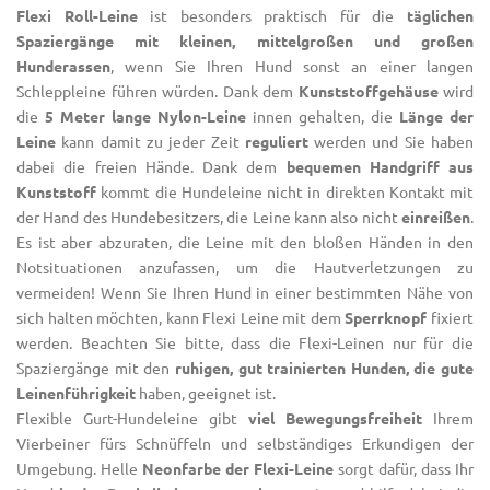
Flexi
Roll-Leine
ist besonders praktisch für die
täglichen
Spaziergänge mit kleinen, mittelgroßen und großen
Hunderassen
, wenn Sie Ihren Hund sonst an einer langen
Schleppleine führen würden. Dank dem
Kunststoffgehäuse
wird
die
5 Meter lange Nylon-Leine
innen gehalten, die
Länge der
Leine
kann damit zu jeder Zeit
reguliert
werden und Sie haben
dabei die freien Hände. Dank dem
bequemen Handgriff aus
Kunststoff
kommt die Hundeleine nicht in direkten Kontakt mit
der Hand des Hundebesitzers, die Leine kann also nicht
einreißen
.
Es ist aber abzuraten, die Leine mit den bloßen Händen in den
Notsituationen anzufassen, um die Hautverletzungen zu
vermeiden! Wenn Sie Ihren Hund in einer bestimmten Nähe von
sich halten möchten, kann Flexi Leine mit dem
Sperrknopf
fixiert
werden. Beachten Sie bitte, dass die
Flexi-Leinen
nur für die
Spaziergänge mit den
ruhigen, gut trainierten Hunden, die gute
Leinenführigkeit
haben, geeignet ist.
Flexible Gurt-Hundeleine gibt
viel Bewegungsfreiheit
Ihrem
Vierbeiner fürs Schnüffeln und selbständiges Erkundigen der
Umgebung. Helle
Neonfarbe der
Flexi-Leine
sorgt dafür, dass Ihr