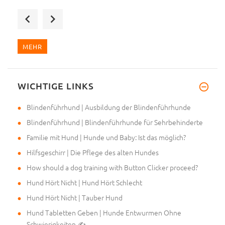
Bin total begeistert, beste Qu
MEHR
WICHTIGE LINKS
Mein Frauchen hat mir den Maul
Blindenführhund | Ausbildung der Blindenführhunde
Blindenführhund | Blindenführhunde für Sehrbehinderte
Familie mit Hund | Hunde und Baby: Ist das möglich?
Hilfsgeschirr | Die Pflege des alten Hundes
How should a dog training with Button Clicker proceed?
Hund Hört Nicht | Hund Hört Schlecht
Hund Hört Nicht | Tauber Hund
Hund Tabletten Geben | Hunde Entwurmen Ohne
Schwierigkeiten ✍