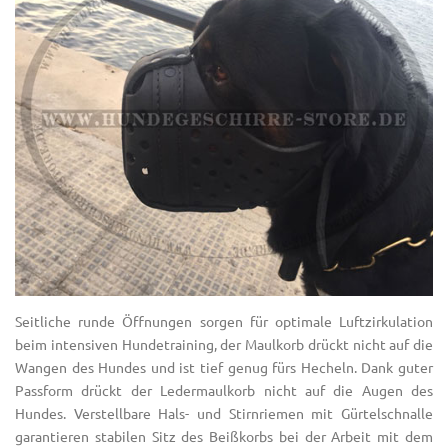
Seitliche runde Öffnungen sorgen für optimale Luftzirkulation
beim intensiven Hundetraining, der Maulkorb drückt nicht auf die
Wangen des Hundes und ist tief genug fürs Hecheln. Dank guter
Passform drückt der Ledermaulkorb nicht auf die Augen des
Hundes. Verstellbare Hals- und Stirnriemen mit Gürtelschnalle
garantieren stabilen Sitz des Beißkorbs bei der Arbeit mit dem