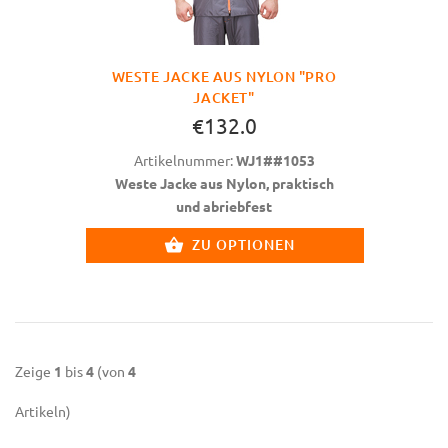
WESTE JACKE AUS NYLON "PRO
JACKET"
€132.0
Artikelnummer:
WJ1##1053
Weste Jacke aus Nylon, praktisch
und abriebfest
ZU OPTIONEN
Zeige
1
bis
4
(von
4
Artikeln)