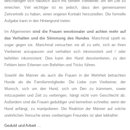
beschäftigen sich natürlich auch mit seinem Vierbeiner, um ein Ziel zu
erreichen. Viel wichtiger ist es jedoch, dass den gemeinsamen
Zeitvertreib zu haben, einen engeren Kontakt herzustellen. Die formelle
Aufgabe kann in den Hintergrund treten.
Im Allgemeinen
sind die Frauen emotionaler und achten mehr auf
das Verhalten und die Stimmung des Hundes
. Manchmal spielt es
sogar gegen sie. Manchmal versuchen sie all zu sehr, sich an ihren
Vierbeiner anzupassen und verhalten sich inkonsistent und / oder
befehlen inkonsistent. Dies kann den Hund desorientieren, zu den
Fehlern beim Erlernen von Befehlen und Tricks führen.
Sowohl die Männer als auch die Frauen in der Mehrheit betrachten
Hunde als die Familienmitglieder. Die Liebe zum Vierbeiner, der
Wunsch, sich um den Hund, sich um Den zu kümmern, sowie
mitzuspielen und Zeit zu verbringen, hängt nicht vom Geschlecht ab.
Außerdem sind die Frauen geduldiger und bemerken schneller, wenn der
Hund anfängt, zu manipulieren. Die Reaktion der Männer auf solche
unehrlichen Versuche eines vierbeinigen Freundes ist aber lebhafter.
Geduld und Arbeit ...