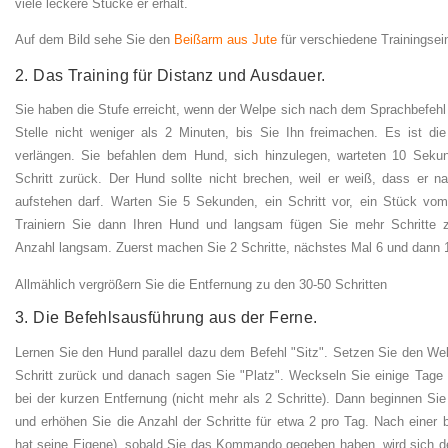
viele leckere Stücke er erhält.
Auf dem Bild sehe Sie den
Beißarm aus Jute
für verschiedene Trainingsei
2. Das Training für Distanz und Ausdauer.
Sie haben die Stufe erreicht, wenn der Welpe sich nach dem Sprachbefehl l
Stelle nicht weniger als 2 Minuten, bis Sie Ihn freimachen. Es ist die
verlängen. Sie befahlen dem Hund, sich hinzulegen, warteten 10 Sekun
Schritt zurück. Der Hund sollte nicht brechen, weil er weiß, dass er n
aufstehen darf. Warten Sie 5 Sekunden, ein Schritt vor, ein Stück vom 
Trainiern Sie dann Ihren Hund und langsam fügen Sie mehr Schritte 
Anzahl langsam. Zuerst machen Sie 2 Schritte, nächstes Mal 6 und dann 1 
Allmählich vergrößern Sie die Entfernung zu den 30-50 Schritten
3. Die Befehlsausführung aus der Ferne.
Lernen Sie den Hund parallel dazu dem Befehl "Sitz". Setzen Sie den Wel
Schritt zurück und danach sagen Sie "Platz". Weckseln Sie einige Tage
bei der kurzen Entfernung (nicht mehr als 2 Schritte). Dann beginnen Si
und erhöhen Sie die Anzahl der Schritte für etwa 2 pro Tag. Nach einer 
hat seine Eigene), sobald Sie das Kommando gegeben haben, wird sich de