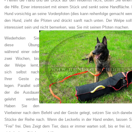
-
Helfen die Hand und der Druck auf den Widerrist nicht, bitten Sie eine
die Hilfe. Einer interessiert mit einem Stück und senkt seine Handfläche
Hund vorsichtig an seine Vorderpfoten (dies kann reihenfolge gemacht werd
den Hund, zieht die Pfoten und drückt sanft nach unten. Der Welpe so
interessiert sein und nicht bemerken, was Sie mit seinen Pfoten machen.
Wiederholen Sie
diese Übung
während einer oder
zwei Wochen, bis
der Welpe lernt,
sich selbst nach
Ihrer Geste zu
legen. Parallel soll
der die Ausdauer
gelehrt werden.
Haben Sie den
Vierbeiner nach dem Befehl und der Geste gelegt, setzen Sie sich danebe
Stücke der Reihe nach. Wenn die Leckerlis in der Hand enden, lassen S
"Frei" frei. Dies Zeigt dem Tier, dass er immer warten soll, bis er frei ist