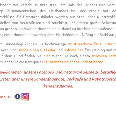
alsband mit Verschluss sitzt stabil am Hals des Hundes und verhi
ssige Zusammenziehen des Halsbandes bei der Arbeit mit d
rschlüsse für Dressurhalsbänder werden aus Stahl oder Kunststoff 
dellen von Verschlüssen sind bruchfest und halten große Belastu
von großen, kraftvollen Hunden, ohne dabei zu brechen oder aufzuschl
g einer Hundeleine werden diese Halsbänder mit D-Ring aus Stahl ausg
em Hundeshop können Sie hochwertige
Brustgeschirre für Hundespo
uswahl von
Hundeleinen aus Leder
und
Nylonleinen
fürs Training und s
mit dem Hund finden Sie
hier
. Wenn Sie nach einem
stilvollen Led
esuchen Sie die Kategorie
FDT Artisan Designer-Hundehalsband
.
 willkommen, unsere Facebook und Instagram Seiten zu besuche
Ersten über unsere Sonderangebote, Verkäufe und Rabattvorsc
kennenzulernen!
ie uns: