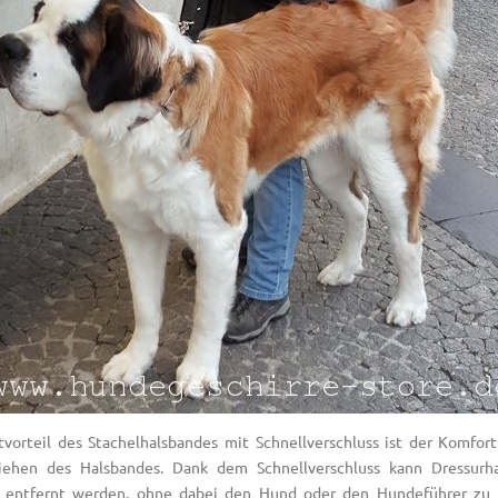
vorteil des Stachelhalsbandes mit Schnellverschluss ist der Komfor
iehen des Halsbandes. Dank dem Schnellverschluss kann Dressurha
 entfernt werden, ohne dabei den Hund oder den Hundeführer zu v