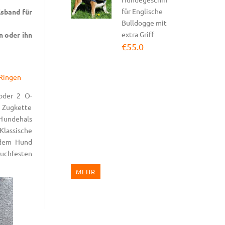
€54.0
für Englische
lsband für
Bulldogge mit
Hundegeschirr
extra Griff
n oder ihn
Leder TOP-
€55.0
Klasse |...
€124.0
Hundegeschirr
oder 2 O-
Nylon Schwarz
e Zugkette
|...
 Hundehals
€120.0
assische
 dem Hund
ruchfesten
MEHR