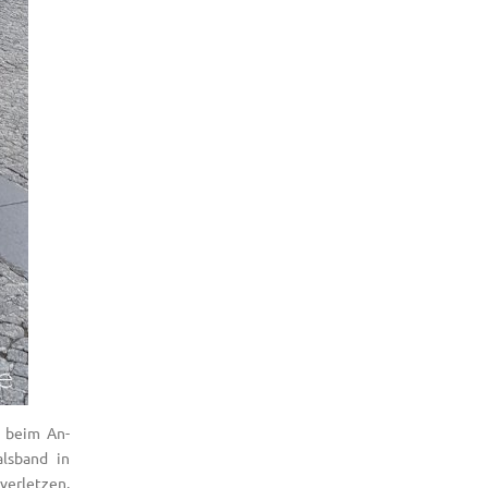
t beim An-
lsband in
erletzen.