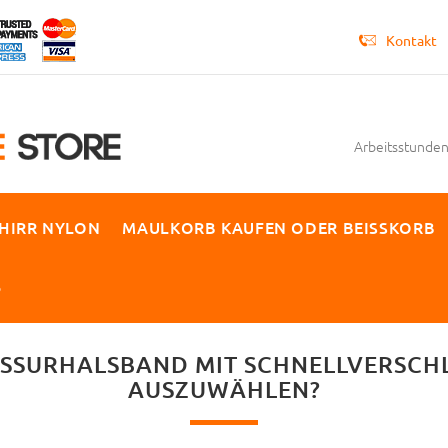
Kontakt
Arbeitsstunden 
HIRR NYLON
MAULKORB KAUFEN ODER BEISSKORB
P
SSURHALSBAND MIT SCHNELLVERSCH
AUSZUWÄHLEN?