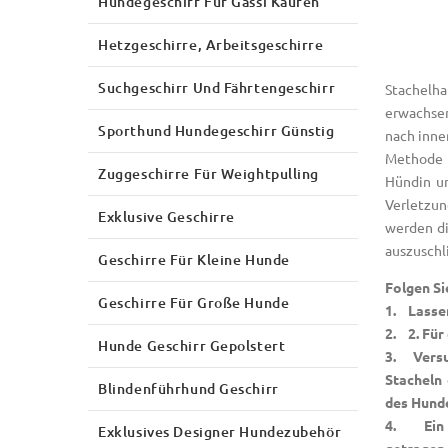
Hundegeschirr Für Gassi Kaufen
Hetzgeschirre, Arbeitsgeschirre
Suchgeschirr Und Fährtengeschirr
Stachelha
erwachsen
Sporthund Hundegeschirr Günstig
nach inne
Methode v
Zuggeschirre Für Weightpulling
Hündin un
Verletzu
Exklusive Geschirre
werden di
auszuschl
Geschirre Für Kleine Hunde
Folgen Si
Geschirre Für Große Hunde
1. Lassen
2. 2. Für
Hunde Geschirr Gepolstert
3. Versuc
Stacheln
Blindenführhund Geschirr
des Hunde
4. Ein S
Exklusives Designer Hundezubehör
getragen