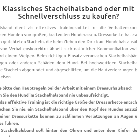
Klassisches Stachelhalsband oder mit
Schnellverschluss zu kaufen?
lsband dient als effektives Trainingsmittel für die Verhaltenskor
en Hunden von großen, kraftvollen Hunderassen. Dressurkette hat z
n gerichteten Stacheln, die beim Ziehen den Druck auf Hundehals ausü
on Verhaltenskorrektur ähnelt sich natürlicher Kommunikation zw
d einem Welpen. Beim richtigen Einsatz verursachen Stachelhalsbä
ngen oder anderen Schäden dem Hund. Bei hochwertigen Stachelha
e Stacheln abgerundet und abgeschliffen, um die Hautverletzungen
ießen.
e bitte den Hauptregeln bei der Arbeit mit einem Dressurhalsband:
 Sie den Hund im Stachelhalsband nie unbeaufsichtigt.
 das effektive Training ist die richtige Größe der Dressurkette entsc
hen Sie nie, ein Stachelhalsband über den Kopf des Hundes anzuz
 einer Dressurkette können zu schlimmen Verletzungen an Augen 
s führen.
tachelhalsband soll hinter den Ohren und unter dem Kiefer d
 werden.