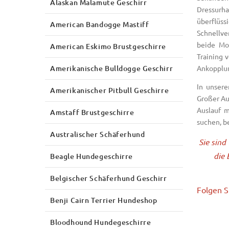
Alaskan Malamute Geschirr
Dressurh
überflü
American Bandogge Mastiff
Schnellve
beide Mo
American Eskimo Brustgeschirre
Training 
Amerikanische Bulldogge Geschirr
Ankopplun
In unser
Amerikanischer Pitbull Geschirre
Großer A
Auslauf 
Amstaff Brustgeschirre
suchen, b
Australischer Schäferhund
Sie sind
die 
Beagle Hundegeschirre
Belgischer Schäferhund Geschirr
Folgen S
Benji Cairn Terrier Hundeshop
Bloodhound Hundegeschirre