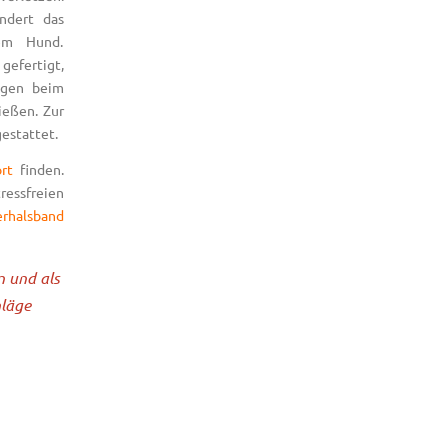
ndert das
em Hund.
gefertigt,
ngen beim
ießen. Zur
estattet.
rt
finden.
tressfreien
erhalsband
n und als
hläge