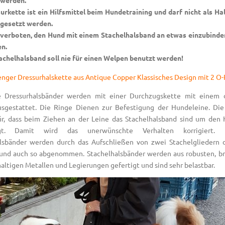
rkette ist ein Hilfsmittel beim Hundetraining und darf nicht als Ha
ngesetzt werden.
 verboten, den Hund mit einem Stachelhalsband an etwas einzubinde
n.
achelhalsband soll nie für einen Welpen benutzt werden!
he Dressurhalsbänder werden mit einer Durchzugskette mit einem 
sgestattet. Die Ringe Dienen zur Befestigung der Hundeleine. Di
ür, dass beim Ziehen an der Leine das Stachelhalsband sind um den
ngt. Damit wird das unerwünschte Verhalten korrigiert. Kl
alsbänder werden durch das Aufschließen von zwei Stachelgliedern
und auch so abgenommen. Stachelhalsbänder werden aus robusten, b
altigen Metallen und Legierungen gefertigt und sind sehr belastbar.