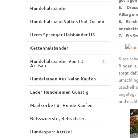
5. Dressu
Hundehalsbänder
Alltag ei
Hundehalsband Spikes Und Dornen
6. Es ist
anzukette
Herm Sprenger Halsbänder HS
7. Ein St
Kettenhalsbänder
Klassisc
Hundehalsbänder Von FDT
Artisan
Ringen au
sorgt daf
Hundeleinen Aus Nylon Kaufen
umschli
Stachelh
Leder Hundeleinen Günstig
angelegt 
und nachh
Maulkörbe Für Hunde Kaufen
Beisswuerste, Beisskissen
Hundesport Artikel