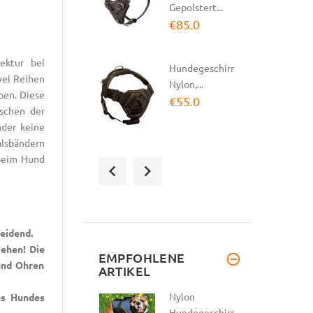
Gepolstert...
€85.0
rektur bei
Hundegeschirr
wei Reihen
Nylon,...
ben. Diese
€55.0
ischen der
nder keine
lsbändern
 beim Hund
Hundegeschirr
Leder
Gepolstert |...
€124.0
heidend.
iehen! Die
Halsband Leder
EMPFOHLENE
und Ohren
ARTIKEL
mit
Handschlaufe
Nylon
es Hundes
|...
Hundegeschirr