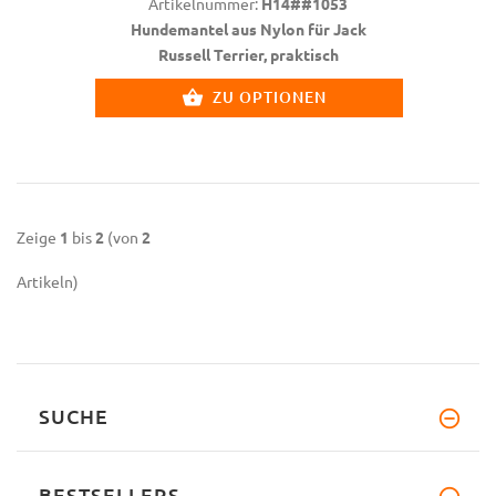
Artikelnummer:
H14##1053
Hundemantel aus Nylon für Jack
Russell Terrier, praktisch
ZU OPTIONEN
Zeige
1
bis
2
(von
2
Artikeln)
SUCHE
BESTSELLERS