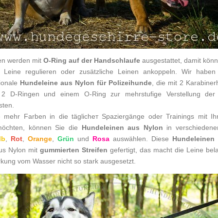
en
werden mit
O-Ring auf der Handschlaufe
ausgestattet, damit könn
 Leine regulieren oder zusätzliche Leinen ankoppeln. Wir haben
tionale
Hundeleine aus Nylon für Polizeihunde
, die mit 2 Karabine
 2 D-Ringen und einem O-Ring zur mehrstufige Verstellung der
sten.
 mehr Farben in die täglicheт Spaziergänge oder Trainings mit I
möchten, können Sie die
Hundeleinen aus Nylon
in verschiedene
lb
,
Rot
,
Orange
,
Grün
und
Rosa
auswählen. Diese
Hundeleinen 
us Nylon mit
gummierten Streifen
gefertigt, das macht die Leine bel
irkung vom Wasser nicht so stark ausgesetzt.