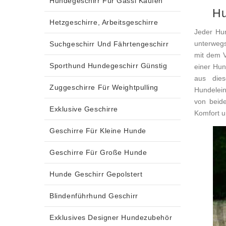
Hundegeschirr Für Gassi Kaufen
Hu
Hetzgeschirre, Arbeitsgeschirre
Jeder Hun
unterwegs.
Suchgeschirr Und Fährtengeschirr
mit dem 
Sporthund Hundegeschirr Günstig
einer Hu
aus die
Zuggeschirre Für Weightpulling
Hundelein
von beid
Exklusive Geschirre
Komfort u
Geschirre Für Kleine Hunde
Geschirre Für Große Hunde
Hunde Geschirr Gepolstert
Blindenführhund Geschirr
Exklusives Designer Hundezubehör