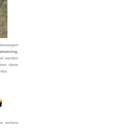
 deswegen
training,
iel werden
nen diese
hlen.
ne sichere