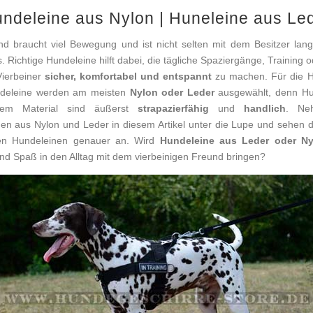
ndeleine aus Nylon | Huneleine aus Le
d braucht viel Bewegung und ist nicht selten mit dem Besitzer la
 Richtige Hundeleine hilft dabei, die tägliche Spaziergänge, Training 
Vierbeiner
sicher, komfortabel und entspannt
zu machen. Für die H
ndeleine werden am meisten
Nylon oder Leder
ausgewählt, denn Hu
sem Material sind äußerst
strapazierfähig
und
handlich
. Ne
en aus Nylon und Leder in diesem Artikel unter die Lupe und sehen di
en Hundeleinen genauer an. Wird
Hundeleine aus Leder oder Ny
nd Spaß in den Alltag mit dem vierbeinigen Freund bringen?