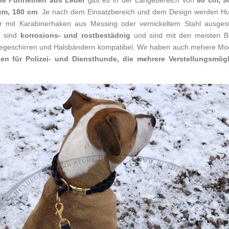
he Führleinen aus Leder
gibt es in der Längebereich von
60 cm, 9
cm, 180 cm
. Je nach dem Einsatzbereich und dem Design werden Hu
 mit Karabinerhaken aus Messing oder vernickeltem Stahl ausgesta
le sind
korrosions- und rostbestädnig
und sind mit den meisten B
geschirren und Halsbändern kompatibel. Wir haben auch mehere Mo
nen für Polizei- und Diensthunde, die mehrere Verstellungsmögl