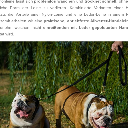
lonleine lässt sich
problemlos waschen
und
trocknet schnell
, ohne
iche Form der Leine zu verlieren. Kombinierte Varianten einer H
zu, die Vorteile einer Nylon-Leine und eine Leder-Leine in einem 
 somit erhalten wir eine
praktische, abriebfeste Allwetter-Hundelei
genehm weichen, nicht
einreißenden mit Leder gepolsterten Han
et wird.