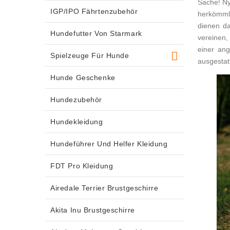
Sache! Ny
IGP/IPO Fährtenzubehör
herkömml
dienen da
Hundefutter Von Starmark
vereinen,
einer an
Spielzeuge Für Hunde
ausgestatt
Hunde Geschenke
Hundezubehör
Hundekleidung
Hundeführer Und Helfer Kleidung
FDT Pro Kleidung
Airedale Terrier Brustgeschirre
Akita Inu Brustgeschirre