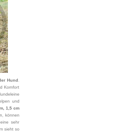
der Hund
.
nd Komfort
Hundeleine
elpen und
cm, 1,5 cm
en, können
 eine sehr
m sieht so