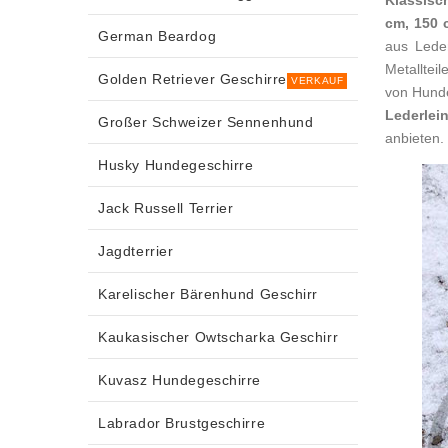
Klassisc
cm, 150 
German Beardog
aus Leder
Metalltei
Golden Retriever Geschirre
VERKAUF
von Hunde
Lederlei
Großer Schweizer Sennenhund
anbieten.
Husky Hundegeschirre
Jack Russell Terrier
Jagdterrier
Karelischer Bärenhund Geschirr
Kaukasischer Owtscharka Geschirr
Kuvasz Hundegeschirre
Labrador Brustgeschirre