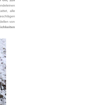
0 cm, 120
ndeleinen
ttet, alle
eschlägen
dellen von
ichkeiten