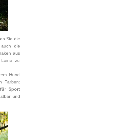
en Sie die
 auch die
rhaken aus
 Leine zu
hrem Hund
n Farben:
für Sport
astbar und