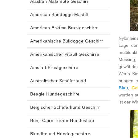
Alaskan Malamute Geschirr
American Bandogge Mastiff
American Eskimo Brustgeschirre
Nylonlein
Amerikanische Bulldogge Geschirr
Läge der
multifunk
Amerikanischer Pitbull Geschirre
Messing,
gewährlei
Amstaff Brustgeschirre
Wenn Sie
Australischer Schäferhund
bringen 
Blau
,
Ge
Beagle Hundegeschirre
werden a
ist der W
Belgischer Schäferhund Geschirr
Benji Cairn Terrier Hundeshop
Bloodhound Hundegeschirre