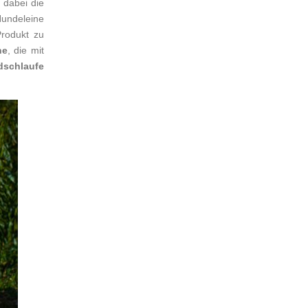
 dabei die
undeleine
Produkt zu
ne
, die mit
dschlaufe