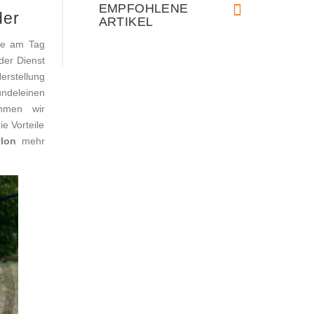
EMPFOHLENE
der
ARTIKEL
nge am Tag
oder Dienst
erstellung
ndeleinen
hmen wir
e Vorteile
lon
mehr