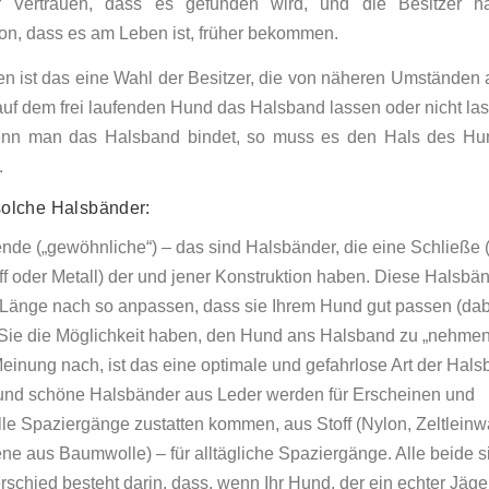
 Vertrauen, dass es gefunden wird, und die Besitzer hä
ion, dass es am Leben ist, früher bekommen.
 ist das eine Wahl der Besitzer, die von näheren Umständen 
uf dem frei laufenden Hund das Halsband lassen oder nicht las
enn man das Halsband bindet, so muss es den Hals des Hun
.
solche Halsbänder:
nde („gewöhnliche“) – das sind Halsbänder, die eine Schließe 
ff oder Metall) der und jener Konstruktion haben. Diese Halsbä
Länge nach so anpassen, dass sie Ihrem Hund gut passen (dab
ie die Möglichkeit haben, den Hund ans Halsband zu „nehmen
einung nach, ist das eine optimale und gefahrlose Art der Hals
nd schöne Halsbänder aus Leder werden für Erscheinen und
le Spaziergänge zustatten kommen, aus Stoff (Nylon, Zeltlein
ene aus Baumwolle) – für alltägliche Spaziergänge. Alle beide si
schied besteht darin, dass, wenn Ihr Hund, der ein echter Jäger 