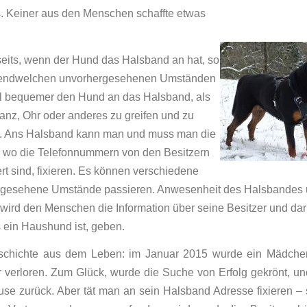
. Keiner aus den Menschen schaffte etwas
achen.
eits, wenn der Hund das Halsband an hat, so
rgendwelchen unvorhergesehenen Umständen
iel bequemer den Hund an das Halsband, als
nz, Ohr oder anderes zu greifen und zu
. Ans Halsband kann man und muss man die
 wo die Telefonnummern von den Besitzern
ert sind, fixieren. Es können verschiedene
gesehene Umstände passieren. Anwesenheit des Halsbandes 
wird den Menschen die Information über seine Besitzer und dar
 ein Haushund ist, geben.
schichte aus dem Leben: im Januar 2015 wurde ein Mädche
r verloren. Zum Glück, wurde die Suche von Erfolg gekrönt, u
se zurück. Aber tät man an sein Halsband Adresse fixieren –