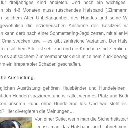
für dreijähriges Kind anbieten. Und noch ein wichtiges
n bis 4-6 Monaten muss rutschendes Halsband („Zimmerma
 In solchem Alter Unbefangenheit des Hundes und seine Wi
gewöhnlich die erzieherischen Anstürme des Besitzers n
 kann derb nach einer Schmetterling-Jagd zerren, mit aller M
n Oma strecken usw. – es gibt zahlreiche Varianten. Der Hal
 in solchem Alter ist sehr zart und die Knochen sind ziemlich 
 es auf solchem Zimmermannstek sich mit einem Zuck beweg
ihm ein irreparabler Schaden geschaffen.
iche Ausrüstung.
täglichen Ausrüstung gehören Halsbänder und Hundeleinen. 
t den Hunden spazieren, und wir alle, wenn es Platz und Be
assen unseren Hund ohne Hundeleine los. Und wie steht es
? Hier divergieren die Meinungen…
Von einer Seite, wenn man die Sicherheitstechn
- muss man das Halsband auch abnehmen