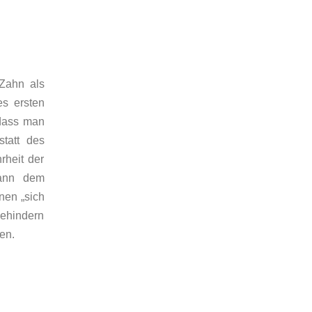
Zahn als
s ersten
 dass man
tatt des
rheit der
kann dem
nen „sich
behindern
en.