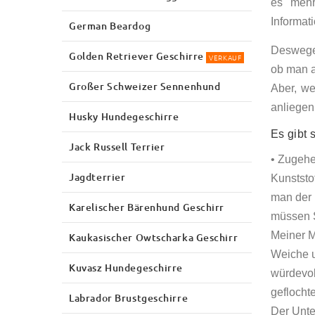
es mehr
Informat
German Beardog
Deswegen
Golden Retriever Geschirre
VERKAUF
ob man a
Großer Schweizer Sennenhund
Aber, w
anliegen
Husky Hundegeschirre
Es gibt 
Jack Russell Terrier
• Zugehe
Jagdterrier
Kunststo
man der 
Karelischer Bärenhund Geschirr
müssen S
Meiner M
Kaukasischer Owtscharka Geschirr
Weiche u
Kuvasz Hundegeschirre
würdevol
geflocht
Labrador Brustgeschirre
Der Unter