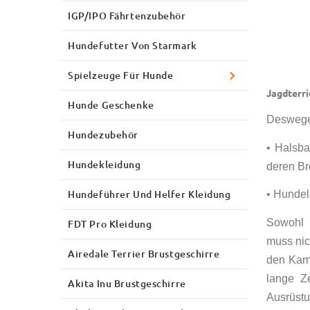
IGP/IPO Fährtenzubehör
Hundefutter Von Starmark
Spielzeuge Für Hunde
Jagdterri
Hunde Geschenke
Deswegen
Hundezubehör
• Halsba
Hundekleidung
deren Bre
Hundeführer Und Helfer Kleidung
• Hundel
Sowohl 
FDT Pro Kleidung
muss nic
Airedale Terrier Brustgeschirre
den Kamp
lange Z
Akita Inu Brustgeschirre
Ausrüstu