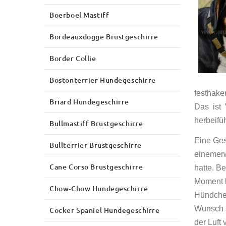
Boerboel Mastiff
Bordeauxdogge Brustgeschirre
Border Collie
Bostonterrier Hundegeschirre
festhake
Briard Hundegeschirre
Das ist
herbeifü
Bullmastiff Brustgeschirre
Eine Ges
Bullterrier Brustgeschirre
einemerw
Cane Corso Brustgeschirre
hatte. B
Moment h
Chow-Chow Hundegeschirre
Hündchen
Wunsch s
Cocker Spaniel Hundegeschirre
der Luft