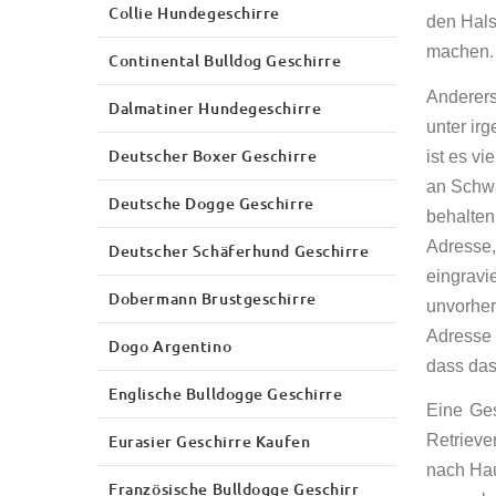
Collie Hundegeschirre
den Hals
m
Continental Bulldog Geschirre
Anderers
Dalmatiner Hundegeschirre
unter i
Deutscher Boxer Geschirre
ist es v
an Schwa
Deutsche Dogge Geschirre
behalten
Adresse,
Deutscher Schäferhund Geschirre
eingravi
Dobermann Brustgeschirre
unvorher
Adresse 
Dogo Argentino
dass das
Englische Bulldogge Geschirre
Eine Ge
Eurasier Geschirre Kaufen
Retrieve
nach Hau
Französische Bulldogge Geschirr