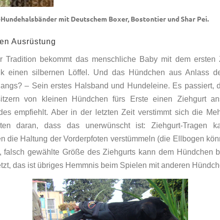
Hundehalsbänder mit Deutschem Boxer, Bostontier und Shar Pei.
en Ausrüstung
r Tradition bekommt das menschliche Baby mit dem ersten 
k einen silbernen Löffel. Und das Hündchen aus Anlass de
angs? – Sein erstes Halsband und Hundeleine. Es passiert,
itzern von kleinen Hündchen fürs Erste einen Ziehgurt ans
es empfiehlt. Aber in der letzten Zeit verstimmt sich die Meh
nten daran, dass das unerwünscht ist: Ziehgurt-Tragen 
 die Haltung der Vorderpfoten verstümmeln (die Ellbogen kön
), falsch gewählte Größe des Ziehgurts kann dem Hündchen 
etzt, das ist übriges Hemmnis beim Spielen mit anderen Hündch