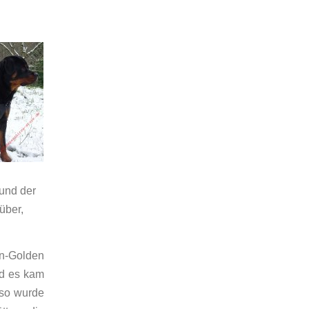
und der
über,
n-Golden
nd es kam
 so wurde