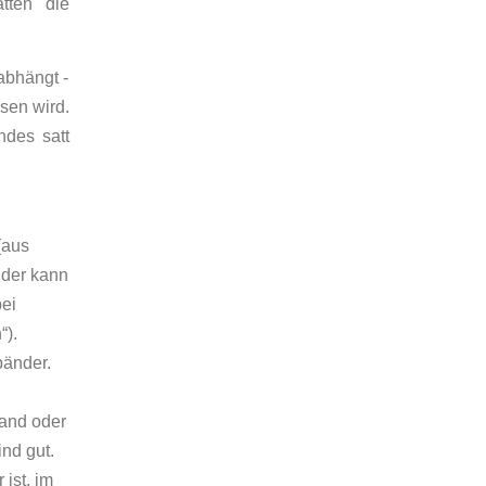
tten die
abhängt -
sen wird.
des satt
(aus
nder kann
ei
“).
bänder.
wand oder
nd gut.
ist, im