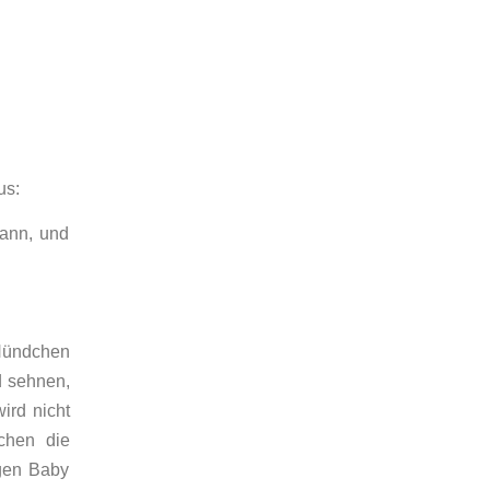
us:
kann, und
Hündchen
d sehnen,
ird nicht
chen die
igen Baby