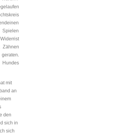
egelaufen
chtskreis
gendeinen
 Spielen
iderrist
t Zähnen
 geraten.
s Hundes
at mit
sband an
einem
s
e den
d sich in
ch sich