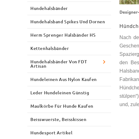
Hundehalsbänder
Designer-
Hundehalsband Spikes Und Dornen
Hündch
Herm Sprenger Halsbänder HS
Nach de
Geschen
Kettenhalsbänder
Spazierg
Hundehalsbänder Von FDT
den Bes
Artisan
Halsband
Hundeleinen Aus Nylon Kaufen
Fabrika
Hündchen
Leder Hundeleinen Günstig
stülpen“
und, zul
Maulkörbe Für Hunde Kaufen
Beisswuerste, Beisskissen
Hundesport Artikel