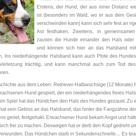
Erstens, der Hund, der aus einer Distanz w
ist (besonders im Wald, wo er aus dem Gesi
verschwinden kann) kann sich sehr fest an ir
Ast festhaken. Zweitens, in gemeinsamen
zausen die Hunde einander den Hals oder W
und können sich hier an das Halsband mi
n. Ins niederhängende Halsband kann auch Pfote des Hundes
 Verletzung trächtig, und kann manchmal auch zum Tod de
hren.
chichte aus dem Leben: Retriever-Halbwüchsige (12 Monate) h
achsenen Hund gespielt, der ein niederhängendes freies Hal
eim Spiel hat das Hündchen den Hals des Hundes gezaust. Zu 
at sein Gebiss an das Halsband, das hinter die Fangzähne de
s geriet, festgehakt. Erwachsener Hund bekam Angst und hätt
ich frei zu machen. Deswegen hat er derb den Kopf gedreht un
 verwunden. Das Hündchen starb in Sekundenschnelle… Es bra