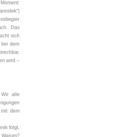
 Moment:
nnstek“)
ssbegier
ach. Das
acht sich
s bei dem
brechbar.
en wird –
Wir alle
dingungen
 mit dem
ik folgt,
. Warum?