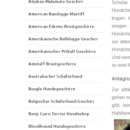
Alaskan Malamute Geschirr
Schuhe 
Hündche
American Bandogge Mastiff
tragen.
American Eskimo Brustgeschirre
wiegen 
Hündchen
Amerikanische Bulldogge Geschirr
zur alte
Hündchen
Amerikanischer Pitbull Geschirre
Und wenn
Amstaff Brustgeschirre
so wird 
Australischer Schäferhund
Alltägl
Beagle Hundegeschirre
Zur all
gehen mi
Belgischer Schäferhund Geschirr
gibt, l
Halsband
Benji Cairn Terrier Hundeshop
Bloodhound Hundegeschirre