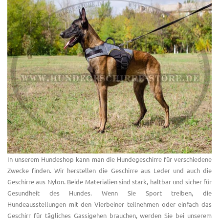
In unserem Hundeshop kann man die Hundegeschirre für verschiedene
Zwecke finden. Wir herstellen die Geschirre aus Leder und auch die
Geschirre aus Nylon. Beide Materialien sind stark, haltbar und sicher für
Gesundheit des Hundes. Wenn Sie Sport treiben, die
Hundeausstellungen mit den Vierbeiner teilnehmen oder einfach das
Geschirr für tägliches Gassigehen brauchen, werden Sie bei unserem