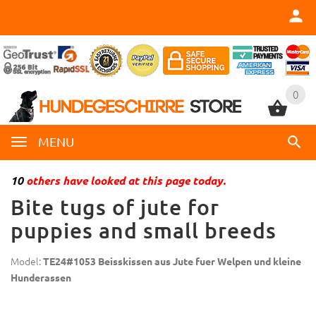
0
0
MENU
10
others have looked at this page today.
Bite tugs of jute for
puppies and small breeds
Model:
TE24#1053 Beisskissen aus Jute fuer Welpen und kleine
Hunderassen