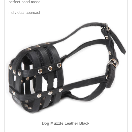
- per
fect hand-made
- individual approach
Dog Muzzle Le
ather Black