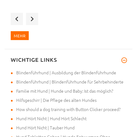
Hallo, meine Bestellung wurde
MEHR
WICHTIGE LINKS
Ich wollte mich einfach bedank
Blindenführhund | Ausbildung der Blindenführhunde
Blindenführhund | Blindenführhunde für Sehrbehinderte
Familie mit Hund | Hunde und Baby: Ist das möglich?
Hilfsgeschirr | Die Pflege des alten Hundes
How should a dog training with Button Clicker proceed?
Hund Hört Nicht | Hund Hört Schlecht
Hund Hört Nicht | Tauber Hund
Hund Tabletten Geben | Hunde Entwurmen Ohne