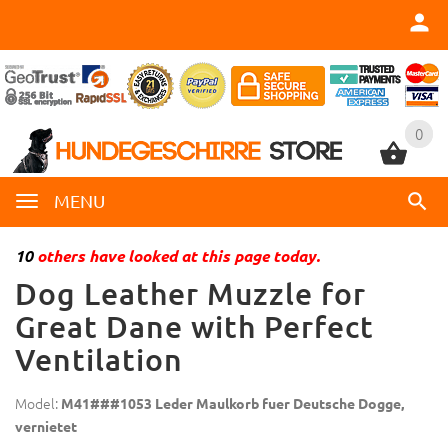
0
0
MENU
10
others have looked at this page today.
Dog Leather Muzzle for
Great Dane with Perfect
Ventilation
Model:
M41###1053 Leder Maulkorb fuer Deutsche Dogge,
vernietet