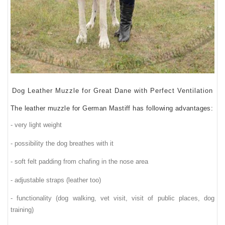
Dog Leather Muzzle for Great Dane with Perfect Ventilation
The leather muzzle for German Mastiff has following advantages
:
- very light weight
- possibility the dog breathes with it
- soft felt padding from chafing in the nose area
- adjustable straps
(leather too)
-
f
un
c
tionalit
y
(dog walkin
g
, vet visit, vis
it of public places
, dog
t
raining)