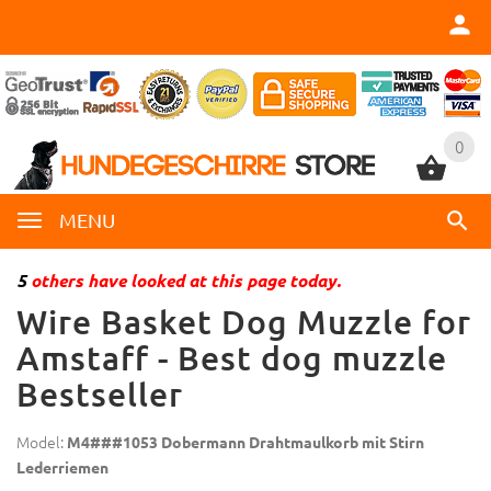
0
0
MENU
5
others have looked at this page today.
Wire Basket Dog Muzzle for
Amstaff - Best dog muzzle
Bestseller
Model:
M4###1053 Dobermann Drahtmaulkorb mit Stirn
Lederriemen