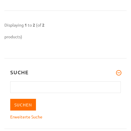
Displaying
1
to
2
(of
2
products)
SUCHE
Erweiterte Suche