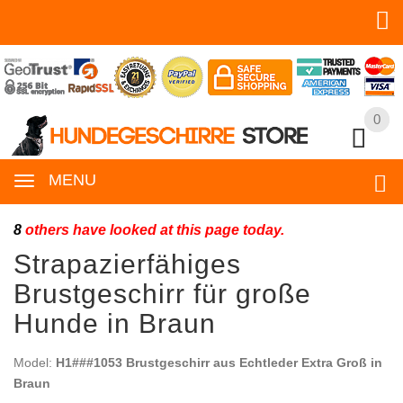
0
0
MENU
8
others have looked at this page today.
Strapazierfähiges
Brustgeschirr für große
Hunde in Braun
Model:
H1###1053 Brustgeschirr aus Echtleder Extra Groß in
Braun