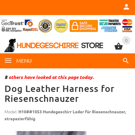
0
0
MENU
8
others have looked at this page today.
Dog Leather Harness for
Riesenschnauzer
Model:
H10##1053 Hundegeschirr Leder für Riesenschnauzer,
strapazierfähig