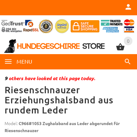
0
0
MENU
9
others have looked at this page today.
Riesenschnauzer
Erziehungshalsband aus
rundem Leder
Model:
C966#1053 Zughalsband aus Leder abgerundet für
Riesenschnauzer