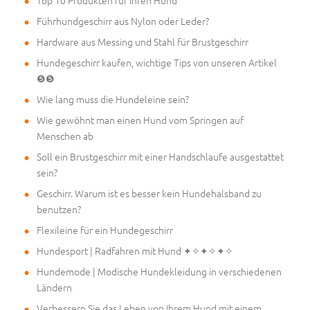
Top 10 Produkten für Ihren Hund
Führhundgeschirr aus Nylon oder Leder?
Hardware aus Messing und Stahl für Brustgeschirr
Hundegeschirr kaufen, wichtige Tips von unseren Artikel
❺❺
Wie lang muss die Hundeleine sein?
Wie gewöhnt man einen Hund vom Springen auf
Menschen ab
Soll ein Brustgeschirr mit einer Handschlaufe ausgestattet
sein?
Geschirr. Warum ist es besser kein Hundehalsband zu
benutzen?
Flexileine für ein Hundegeschirr
Hundesport | Radfahren mit Hund ✦✧✦✧✦✧
Hundemode | Modische Hundekleidung in verschiedenen
Ländern
Verbessern Sie das Leben von Ihrem Hund mit einem