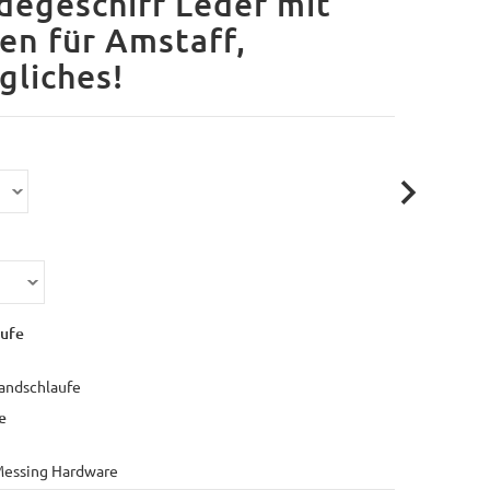
egeschirr Leder mit
en für Amstaff,
gliches!
ufe
andschlaufe
e
Messing Hardware