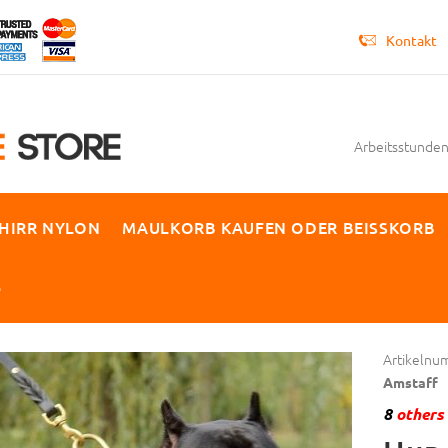
Kontakt
Arbeitsstunden 
HIRR NYLON
MAULKORB KAUFEN ODER BEISSKORB
P
Artikelnu
Amstaff
8
others 