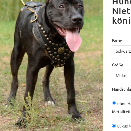
Hund
Niet
köni
Farbe
Größe
Handschla
ohne H
Metallteil
Luxus 