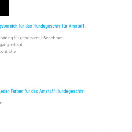
sbereich für das Hundegeschirr für Amstaff:
raining für gehorsames Benehmen
gang mit Stil
ontrolle
eder-Farben für das Amstaff Hundegeschirr:
z