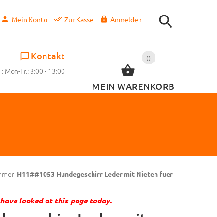
Mein Konto
Zur Kasse
Anmelden
Kontakt
0
: Mon-Fr.: 8:00 - 13:00
MEIN WARENKORB
mmer:
H11##1053 Hundegeschirr Leder mit Nieten fuer
have looked at this page today.