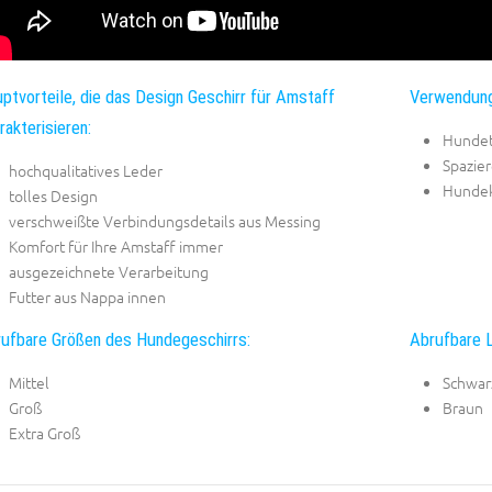
ptvorteile, die das Design Geschirr für Amstaff
Verwendung
rakterisieren:
Hundet
Spazier
hochqualitatives Leder
Hundek
tolles Design
verschweißte Verbindungsdetails aus Messing
Komfort für Ihre Amstaff immer
ausgezeichnete Verarbeitung
Futter aus Nappa innen
ufbare Größen des Hundegeschirrs:
Abrufbare L
Mittel
Schwar
Groß
Braun
Extra Groß