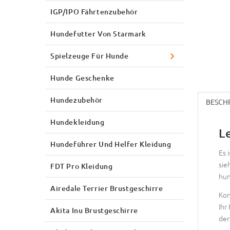
IGP/IPO Fährtenzubehör
Hundefutter Von Starmark
Spielzeuge Für Hunde
Hunde Geschenke
Hundezubehör
BESCH
Hundekleidung
L
Hundeführer Und Helfer Kleidung
Es 
sie
FDT Pro Kleidung
hun
Airedale Terrier Brustgeschirre
Kon
Ihr
Akita Inu Brustgeschirre
der