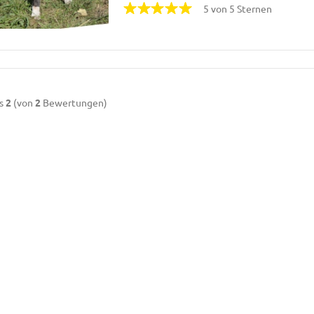
5 von 5 Sternen
s
2
(von
2
Bewertungen)