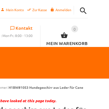
Mein Konto
Zur Kasse
Anmelden
Kontakt
0
: Mon-Fr.: 8:00 - 13:00
MEIN WARENKORB
mmer:
H1BW#1053 Hundegeschirr aus Leder für Cane
have looked at this page today.