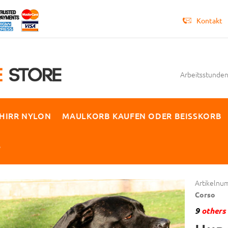
Kontakt
Arbeitsstunden 
HIRR NYLON
MAULKORB KAUFEN ODER BEISSKORB
P
Artikelnu
Corso
9
others 