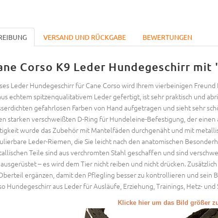
REIBUNG
VERSAND UND RÜCKGABE
BEWERTUNGEN
ane Corso K9 Leder Hundegeschirr mit
ses Leder Hundegeschirr für Cane Corso wird Ihrem vierbeinigen Freund Ei
 aus echtem spitzenqualitativem Leder gefertigt, ist sehr praktisch und abr
serdichten gefahrlosen Farben von Hand aufgetragen und sieht sehr sc
en starken verschweißten D-Ring für Hundeleine-Befestigung, der einen ak
tigkeit wurde das Zubehör mit Mantelfäden durchgenäht und mit metallis
ulierbare Leder-Riemen, die Sie leicht nach den anatomischen Besonderh
allischen Teile sind aus verchromten Stahl geschaffen und sind verschwe
z ausgerüstet – es wird dem Tier nicht reiben und nicht drücken. Zusätzlic
Oberteil ergänzen, damit den Pflegling besser zu kontrollieren und sein
so Hundegeschirr aus Leder für Ausläufe, Erziehung, Trainings, Hetz- und 
Klicke hier um das Bild größer 