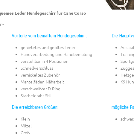
uemes Leder Hundegeschirr für Cane Corso
r>
Vorteile vom bemaltem Hundegeschirr :
Die Hauptv
genietetes und geöltes Leder
Auslauf
Handverarbeitung und Handbemalung
Trainin
verstellbar in 4 Positionen
Sportge
Schnellverschluss
Zugges
vernickeltes Zubehör
Hetzge
Mantelfäden-Näharbeit
K9 Hun
verschweißter D-Ring
Stacheldraht-Stil
Die erreichbaren Größen:
mögliche Fa
Klein
schwar
Mittel
Groß