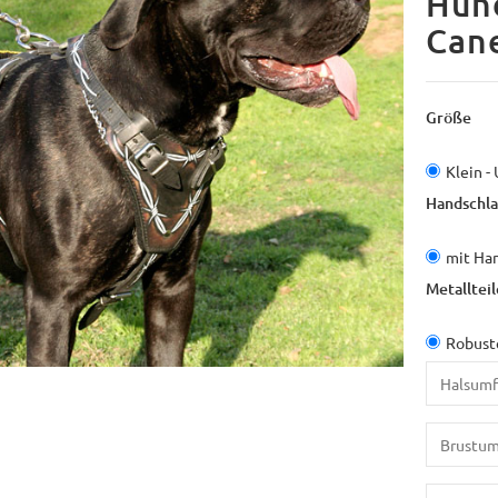
Hund
Can
Größe
Klein -
Handschla
mit Ha
Metallteil
Robuste