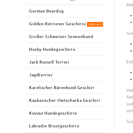
Mit
German Beardog
Golden Retriever Geschirre
VERKAUF
Gro
Großer Schweizer Sennenhund
Husky Hundegeschirre
Ext
Jack Russell Terrier
Jagdterrier
Karelischer Bärenhund Geschirr
Hab
Fet
Kaukasischer Owtscharka Geschirr
Led
sich
Kuvasz Hundegeschirre
Guc
Labrador Brustgeschirre