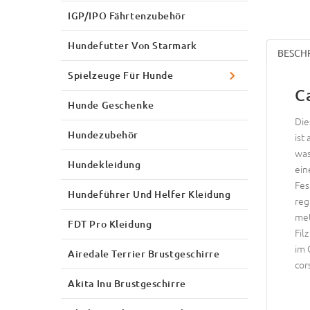
IGP/IPO Fährtenzubehör
Hundefutter Von Starmark
BESCH
Spielzeuge Für Hunde
C
Hunde Geschenke
Die
Hundezubehör
ist
was
Hundekleidung
ein
Fes
Hundeführer Und Helfer Kleidung
reg
met
FDT Pro Kleidung
Fil
im 
Airedale Terrier Brustgeschirre
cor
Akita Inu Brustgeschirre