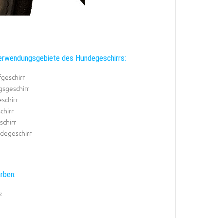
erwendungsgebiete des Hundegeschirrs:
geschirr
gsgeschirr
schirr
chirr
schirr
degeschirr
rben:
z