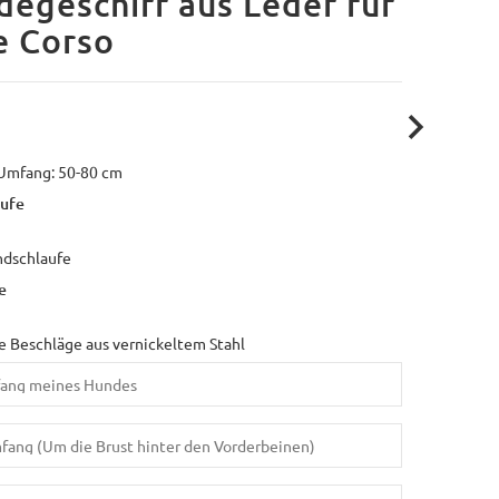
egeschirr aus Leder für
e Corso
 Umfang: 50-80 cm
ufe
ndschlaufe
e
 Beschläge aus vernickeltem Stahl