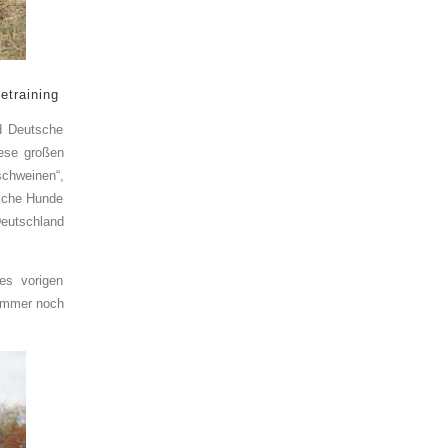
etraining
d Deutsche
iese großen
chweinen“,
ische Hunde
eutschland
es vorigen
immer noch