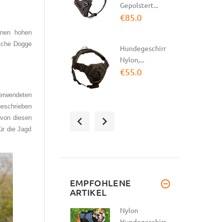
Gepolstert...
€85.0
inen hohen
tsche Dogge
Hundegeschirr
Nylon,...
€55.0
erwendeten
eschrieben
Hundegeschirr
 von diesen
Leder
r die Jagd
Gepolstert |...
€124.0
Halsband Leder
EMPFOHLENE
ARTIKEL
mit
Handschlaufe
Nylon
|...
Hundegeschirr