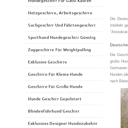
Hundegeschirr Für Gassi Kaufen
Hetzgeschirre, Arbeitsgeschirre
Die Deuts
Suchgeschirr Und Fährtengeschirr
Intellekt 
"Aristokra
Sporthund Hundegeschirr Günstig
Deutsche
Zuggeschirre Für Weightpulling
Die Gesch
Exklusive Geschirre
große Hun
Germanen i
Geschirre Für Kleine Hunde
Hunden (d
nach Bären
Geschirre Für Große Hunde
Hunde Geschirr Gepolstert
Blindenführhund Geschirr
Exklusives Designer Hundezubehör