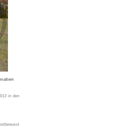
emaltem
013 in den
lbstbewusst