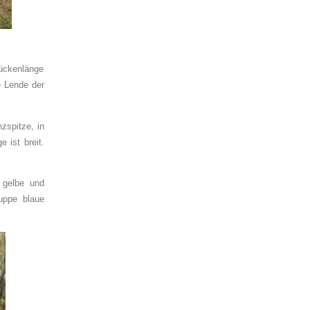
ückenlänge
e Lende der
zspitze, in
 ist breit.
 gelbe und
uppe blaue