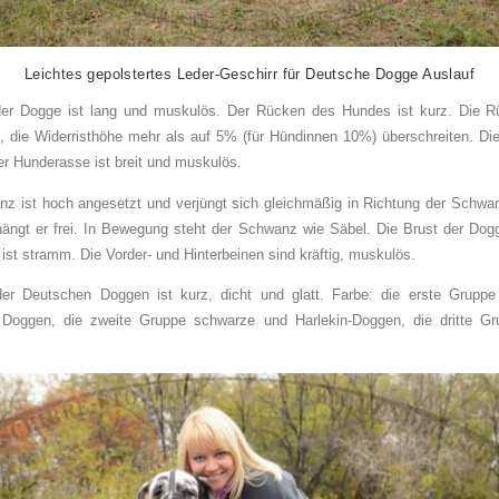
Leichtes gepolstertes Leder-Geschirr
für Deutsche Dogge Auslauf
der Dogge ist lang und muskulös. Der Rücken des Hundes ist kurz. Die R
ht, die Widerristhöhe mehr als auf 5% (für Hündinnen 10%) überschreiten. Di
der Hunderasse ist breit und muskulös.
z ist hoch angesetzt und verjüngt sich gleichmäßig in Richtung der Schwan
ängt er frei. In Bewegung steht der Schwanz wie Säbel. Die Brust der Dogge
ist stramm. Die Vorder- und Hinterbeinen sind kräftig, muskulös.
der Deutschen Doggen ist kurz, dicht und glatt. Farbe: die erste Gruppe
 Doggen, die zweite Gruppe schwarze und Harlekin-Doggen, die dritte Gr