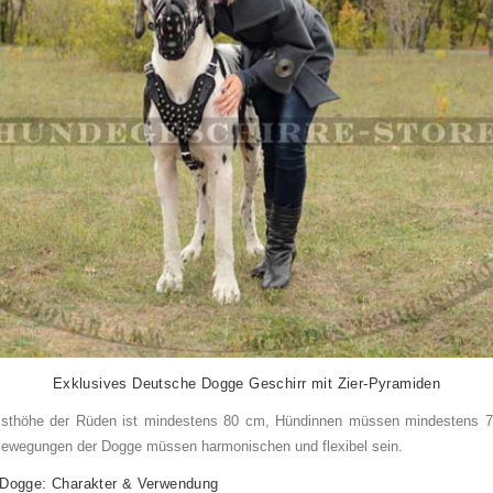
Exklusives Deutsche Dogge Geschirr
mit Zier-Pyramiden
risthöhe der Rüden ist mindestens 80 cm, Hündinnen müssen mindestens 
Bewegungen der Dogge müssen harmonischen und flexibel sein.
Dogge: Charakter & Verwendung