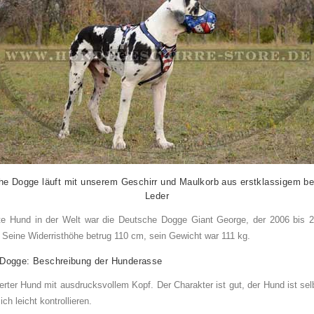
he Dogge läuft mit unserem
Geschirr und Maulkorb aus erstklassigem b
Leder
te Hund in der Welt war die Deutsche Dogge Giant George, der 2006 bis 2
 Seine Widerristhöhe betrug 110 cm, sein Gewicht war 111 kg.
Dogge: Beschreibung der Hunderasse
ierter Hund mit ausdrucksvollem Kopf. Der Charakter ist gut, der Hund ist se
ich leicht kontrollieren.