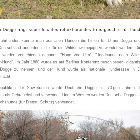
e Dogge trägt
super-leichtes reflektierendes Brustgeschirr für Hund
Jahrhundert konnte man aus allen Hunden die Linien für Ulmer Dogge un
eutschland ausordnen, die für die Wildschweinejagd verwendet wurden. D
 wurden verschieden genannt: "Hund von Ulm", "Jagdhunde nach Wilds
r-Hund“. Im Jahr 1880 wurde es auf Berliner Konferenz beschlossen, gigant
Dogge zu nennen, und der Hund wurde als nationale Hunderasse in D
macht.
publiken der Sowjetunion wurde Deutsche Dogge bis 70-gen Jahren d
rts als Gebrauchshund verwendet. Und im Westen werden Deutsche Doggen 
chshunde (für Dienst, Schutz) verwendet.