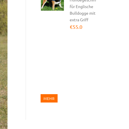
€54.0
für Englische
Bulldogge mit
Hundegeschirr
extra Griff
Leder TOP-
€55.0
Klasse |...
€124.0
Hundegeschirr
Nylon Schwarz
|...
€120.0
MEHR