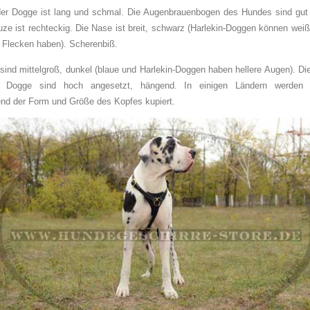
er Dogge ist lang und schmal. Die Augenbrauenbogen des Hundes sind gut 
ze ist rechteckig. Die Nase ist breit, schwarz (Harlekin-Doggen können wei
Flecken haben). Scherenbiß.
sind mittelgroß, dunkel (blaue und Harlekin-Doggen haben hellere Augen). Di
n Dogge sind hoch angesetzt, hängend. In einigen Ländern werden 
nd der Form und Größe des Kopfes kupiert.