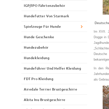
IGP/IPO Fährtenzubehör
Hundefutter Von Starmark
Deutsch
Spielzeuge Für Hunde
Im XVII. 
Hunde Geschenke
Dogge in D
Jagdhunde
Hundezubehör
„Schlächte
Deutsche 
Hundekleidung
bekanntge
Hundeführer Und Helfer Kleidung
In den Re
Jahrhunde
FDT Pro Kleidung
als Gebrau
Airedale Terrier Brustgeschirre
Akita Inu Brustgeschirre