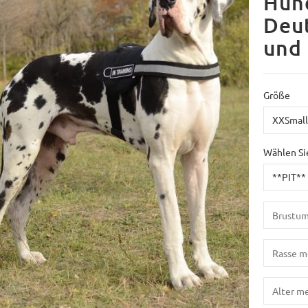
Hund
Deu
und 
Größe
Wählen Si