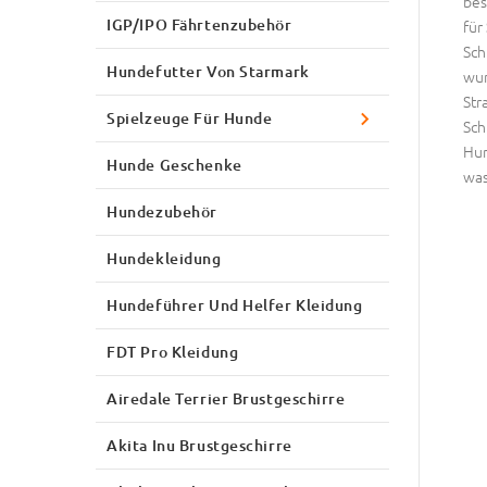
bes
IGP/IPO Fährtenzubehör
für
Sch
Hundefutter Von Starmark
wun
Str
Spielzeuge Für Hunde
Sch
Hun
Hunde Geschenke
was
Hundezubehör
Hundekleidung
Hundeführer Und Helfer Kleidung
FDT Pro Kleidung
Airedale Terrier Brustgeschirre
Akita Inu Brustgeschirre