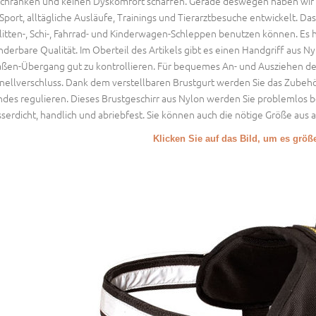
chränken und keinen Dyskomfort schaffen. Gerade deswegen haben wir d
 Sport, alltägliche Ausläufe, Trainings und Tierarztbesuche entwickelt. Das 
litten-, Schi-, Fahrrad- und Kinderwagen-Schleppen benutzen können. Es h
derbare Qualität. Im Oberteil des Artikels gibt es einen Handgriff aus Nyl
aßen-Übergang gut zu kontrollieren. Für bequemes An- und Ausziehen des
nellverschluss. Dank dem verstellbaren Brustgurt werden Sie das Zubeh
des regulieren. Dieses Brustgeschirr aus Nylon werden Sie problemlos b
serdicht, handlich und abriebfest. Sie können auch die nötige Größe aus
Klicken Sie auf das Bild, um es grö