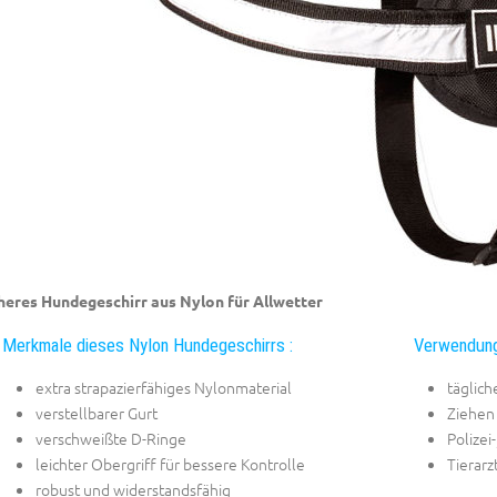
heres Hundegeschirr aus Nylon für Allwetter
Merkmale dieses Nylon Hundegeschirrs :
Verwendung
extra strapazierfähiges Nylonmaterial
täglich
verstellbarer Gurt
Ziehen 
verschweißte D-Ringe
Polizei
leichter Obergriff für bessere Kontrolle
Tierar
robust und widerstandsfähig