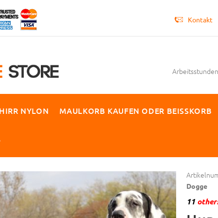
Kontakt
Arbeitsstunden 
HIRR NYLON
MAULKORB KAUFEN ODER BEISSKORB
P
Artikelnu
Dogge
11
others