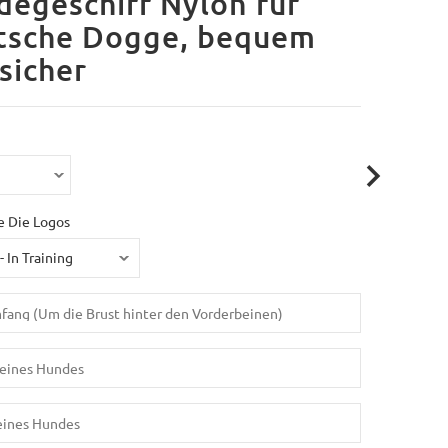
egeschirr Nylon für
tsche Dogge, bequem
sicher
e Die Logos