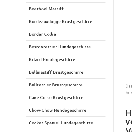
Boerboel Mastiff
Bordeauxdogge Brustgeschirre
Border Collie
Bostonterrier Hundegeschirre
Briard Hundegeschirre
Bullmastiff Brustgeschirre
Bullterrier Brustgeschirre
Das
Aus
Cane Corso Brustgeschirre
Chow-Chow Hundegeschirre
H
v
Cocker Spaniel Hundegeschirre
V