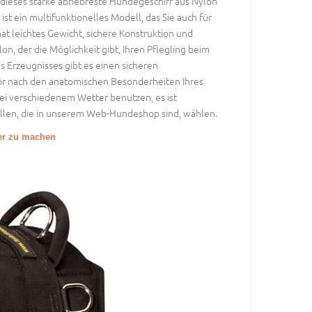
ieses starke abriebfeste Hundegeschirr aus Nylon
ist ein multifunktionelles Modell, das Sie auch für
at leichtes Gewicht, sichere Konstruktion und
on, der die Möglichkeit gibt, Ihren Pflegling beim
 Erzeugnisses gibt es einen sicheren
ör nach den anatomischen Besonderheiten Ihres
ei verschiedenem Wetter benutzen, es ist
 allen, die in unserem Web-Hundeshop sind, wählen.
ßer zu machen