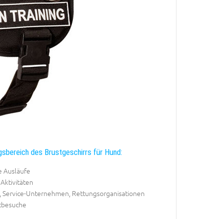
sbereich des Brustgeschirrs für Hund:
e Ausläufe
Aktivitäten
-, Service-Unternehmen, Rettungsorganisationen
ztbesuche