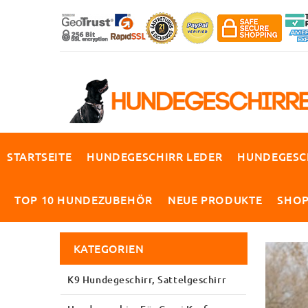
STARTSEITE
HUNDEGESCHIRR LEDER
HUNDEGESC
TOP 10 HUNDEZUBEHÖR
NEUE PRODUKTE
SHO
KATEGORIEN
K9 Hundegeschirr, Sattelgeschirr