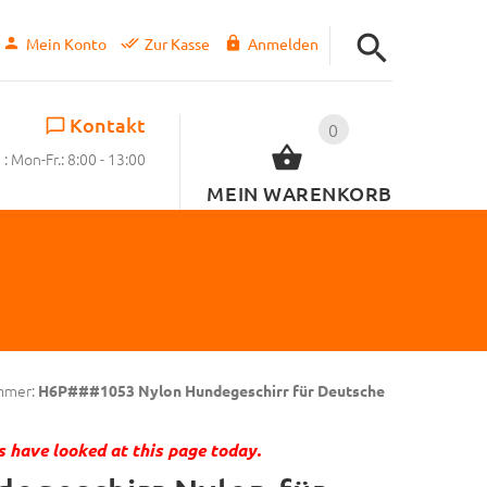
Mein Konto
Zur Kasse
Anmelden
Kontakt
0
: Mon-Fr.: 8:00 - 13:00
MEIN WARENKORB
mmer:
H6P###1053 Nylon Hundegeschirr für Deutsche
 have looked at this page today.