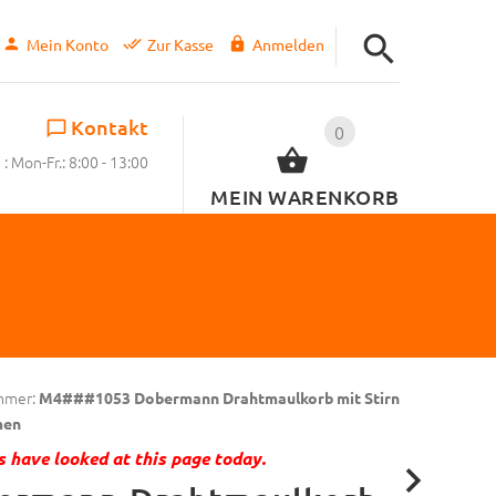
Mein Konto
Zur Kasse
Anmelden
Kontakt
0
: Mon-Fr.: 8:00 - 13:00
MEIN WARENKORB
mmer:
M4###1053 Dobermann Drahtmaulkorb mit Stirn
men
 have looked at this page today.