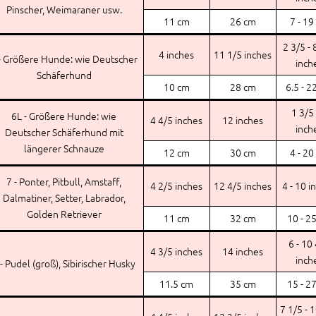
Pinscher, Weimaraner usw.
11 cm
26 cm
7 - 19
2 3/5 - 
4 inches
11 1/5 inches
- Größere Hunde: wie Deutscher
inch
Schäferhund
10 cm
28 cm
6.5 - 2
1 3/5 
6L - Größere Hunde: wie
4 4/5 inches
12 inches
inch
Deutscher Schäferhund mit
längerer Schnauze
12 cm
30 cm
4 - 20
7 - Ponter, Pitbull, Amstaff,
4 2/5 inches
12 4/5 inches
4 - 10 i
Dalmatiner, Setter, Labrador,
Golden Retriever
11 cm
32 cm
10 - 2
6 - 10
4 3/5 inches
14 inches
inch
 - Pudel (groß), Sibirischer Husky
11.5 cm
35 cm
15 - 2
7 1/5 - 