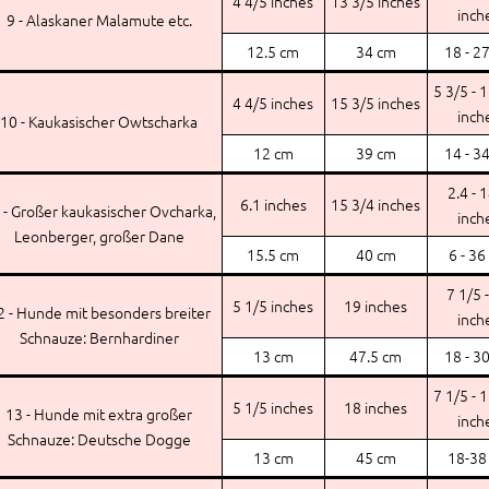
4 4/5 inches
13 3/5 inches
inch
9 - Alaskaner Malamute etc.
12.5 cm
34 cm
18 - 2
5 3/5 - 
4 4/5 inches
15 3/5 inches
inch
10 - Kaukasischer Owtscharka
12 cm
39 cm
14 - 3
2.4 - 
6.1 inches
15 3/4 inches
 - Großer kaukasischer Ovcharka,
inch
Leonberger, großer Dane
15.5 cm
40 cm
6 - 36
7 1/5 
5 1/5 inches
19 inches
2 - Hunde mit besonders breiter
inch
Schnauze: Bernhardiner
13 cm
47.5 cm
18 - 3
7 1/5 - 
5 1/5 inches
18 inches
13 - Hunde mit extra großer
inch
Schnauze: Deutsche Dogge
13 cm
45 cm
18-38