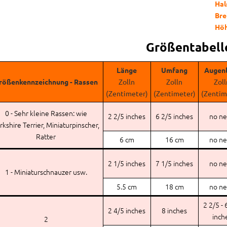
Hal
Bre
Hö
Größentabell
Länge
Umfang
Augenl
rößenkennzeichnung - Rassen
Zolln
Zolln
Zoll
(Zentimeter)
(Zentimeter)
(Zentim
0 - Sehr kleine Rassen: wie
2 2/5 inches
6 2/5 inches
no n
rkshire Terrier, Miniaturpinscher,
Ratter
6 cm
16 cm
no n
2 1/5 inches
7 1/5 inches
no n
1 - Miniaturschnauzer usw.
5.5 cm
18 cm
no n
2 2/5 - 
2 4/5 inches
8 inches
inch
2