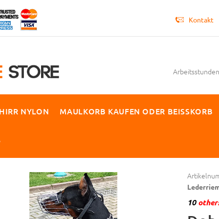
Kontakt
Arbeitsstunden 
HIRR NYLON
MAULKORB KAUFEN ODER BEISSKORB
P
Artikelnu
Lederrie
10
others