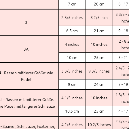
7 cm
20 cm
6 - 17
3 3/5 - 
2 3/5 inches
8 2/5 inch
inch
3
6.5 cm
21 cm
9 - 18
2 - 8 
4 inches
10 inches
inch
3A
10 cm
25 cm
5 - 21
2 4/5 - 
3 3/5 inches
9 3/5 inches
4 - Rassen mittlerer Größe: wie
inch
Pudel
9 cm
24 cm
7 - 19
1 3/5 - 
4 1/5 inches
10 inches
L - Rassen mit mittlerer Größe:
inch
ie Pudel mit längerer Schnauze
10.5 cm
25 cm
4 - 17
2 4/5 - 
4 2/5 inches
10 2/5 inches
 - Spaniel, Schnauzer, Foxterrier,
inch