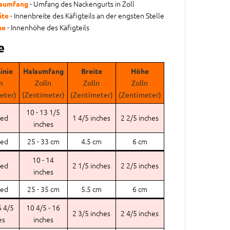
- Umfang des Nackengurts in Zoll
sumfang
- Innenbreite des Käfigteils an der engsten Stelle
ite
- Innenhöhe des Käfigteils
he
e
inie
Halsumfang
Breite
Höhe
n
Zolln
Zolln
Zolln
eter)
(Zentimeter)
(Zentimeter)
(Zentimeter)
10 - 13 1/5
eed
1 4/5 inches
2 2/5 inches
inches
eed
25 - 33 cm
4.5 cm
6 cm
10 - 14
eed
2 1/5 inches
2 2/5 inches
inches
eed
25 - 35 cm
5.5 cm
6 cm
6 4/5
10 4/5 - 16
2 3/5 inches
2 4/5 inches
es
inches