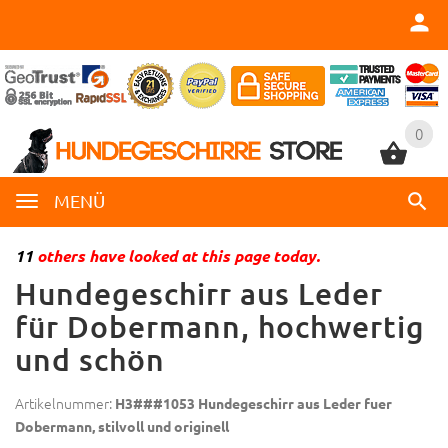
0
0
MENÜ
11
others have looked at this page today.
Hundegeschirr aus Leder
für Dobermann, hochwertig
und schön
Artikelnummer:
H3###1053 Hundegeschirr aus Leder fuer
Dobermann, stilvoll und originell