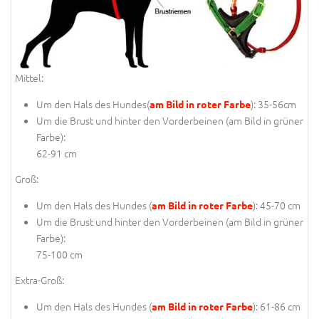
Mittel:
Um den Hals des Hundes(
): 35-56cm
am Bild in roter Farbe
Um die Brust und hinter den Vorderbeinen
(am Bild in grüner
Farbe
):
62-91 cm
Groß:
Um den Hals des Hundes (
): 45-70 cm
am Bild in roter Farbe
Um die Brust und hinter den Vorderbeinen (
am Bild in grüner
Farbe
):
75-100 cm
Extra-Groß:
Um den Hals des Hundes (
): 61-86 cm
am Bild in roter Farbe