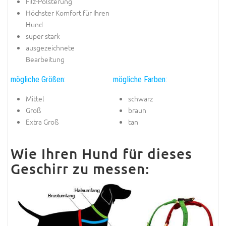
Filz-Polsterung
Höchster Komfort für Ihren
Hund
super stark
ausgezeichnete
Bearbeitung
mögliche Größen:
mögliche Farben:
Mittel
schwarz
Groß
braun
Extra Groß
tan
Wie Ihren Hund für dieses
Geschirr zu messen: