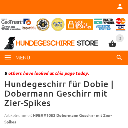
0
0
MENÜ
8
others have looked at this page today.
Hundegeschirr für Dobie |
Dobermann Geschirr mit
Zier-Spikes
Artikelnummer:
H9B##1053 Dobermann Geschirr mit Zier-
Spikes