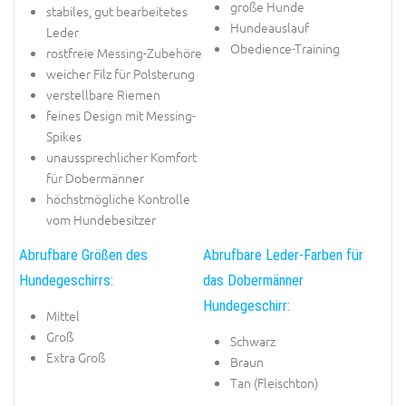
große Hunde
stabiles, gut bearbeitetes
Hundeauslauf
Leder
Obedience-Training
rostfreie Messing-Zubehöre
weicher Filz für Polsterung
verstellbare Riemen
feines Design mit Messing-
Spikes
unaussprechlicher Komfort
für Dobermänner
höchstmögliche Kontrolle
vom Hundebesitzer
Abrufbare Größen des
Abrufbare Leder-Farben für
Hundegeschirrs:
das Dobermänner
Hundegeschirr:
Mittel
Groß
Schwarz
Extra Groß
Braun
Tan (Fleischton)