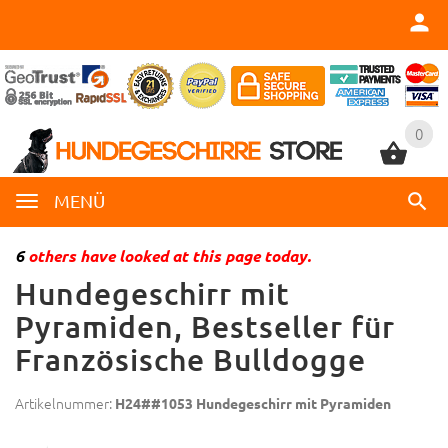
0
0
MENÜ
6
others have looked at this page today.
Hundegeschirr mit
Pyramiden, Bestseller für
Französische Bulldogge
Artikelnummer:
H24##1053 Hundegeschirr mit Pyramiden