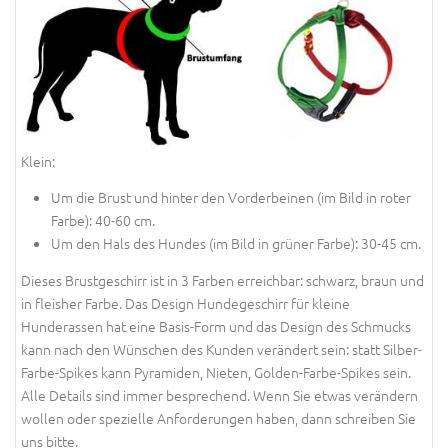
Klein:
Um die Brust und hinter den Vorderbeinen (im Bild in roter
Farbe): 40-60 cm.
Um den Hals des Hundes (im Bild in grüner Farbe): 30-45 cm.
Dieses Brustgeschirr ist in 3 Farben erreichbar: schwarz, braun und
in fleisher Farbe. Das Design Hundegeschirr für kleine
Hunderassen hat eine Basis-Form und das Design des Schmucks
kann nach den Wünschen des Kunden verändert sein: statt Silber-
Farbe-Spikes kann Pyramiden, Nieten, Golden-Farbe-Spikes sein.
Alle Details sind immer besprechend. Wenn Sie etwas verändern
wollen oder spezielle Anforderungen haben, dann schreiben Sie
uns bitte.