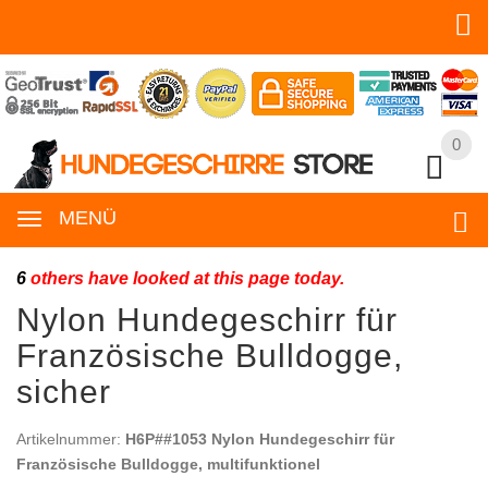
0
0
MENÜ
6
others have looked at this page today.
Nylon Hundegeschirr für
Französische Bulldogge,
sicher
Artikelnummer:
H6P##1053 Nylon Hundegeschirr für
Französische Bulldogge, multifunktionel