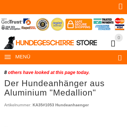
0
0
MENÜ
8
others have looked at this page today.
Der Hundeanhänger aus
Aluminium "Medallion"
Artikelnummer:
KA35#1053 Hundeanhaenger