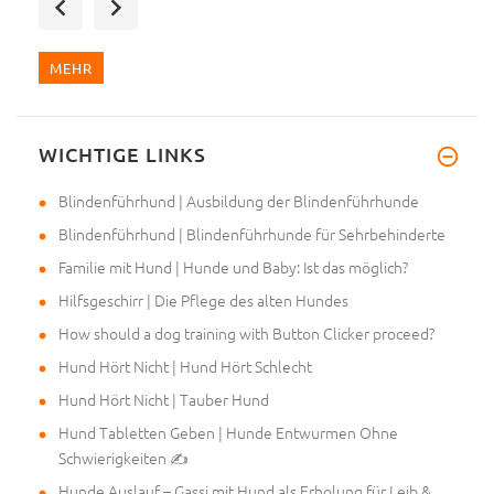
MEHR
WICHTIGE LINKS
Mein Frauchen hat mir den Maul
Blindenführhund | Ausbildung der Blindenführhunde
Blindenführhund | Blindenführhunde für Sehrbehinderte
Familie mit Hund | Hunde und Baby: Ist das möglich?
Hilfsgeschirr | Die Pflege des alten Hundes
How should a dog training with Button Clicker proceed?
Hund Hört Nicht | Hund Hört Schlecht
Hund Hört Nicht | Tauber Hund
Hund Tabletten Geben | Hunde Entwurmen Ohne
Schwierigkeiten ✍
Hunde Auslauf – Gassi mit Hund als Erholung für Leib &