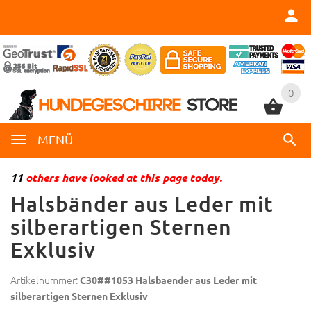
0
0
MENÜ
11
others have looked at this page today.
Halsbänder aus Leder mit
silberartigen Sternen
Exklusiv
Artikelnummer:
C30##1053 Halsbaender aus Leder mit
silberartigen Sternen Exklusiv