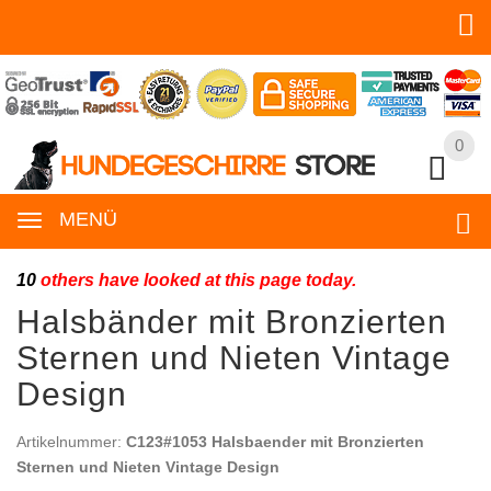
0
0
MENÜ
10
others have looked at this page today.
Halsbänder mit Bronzierten
Sternen und Nieten Vintage
Design
Artikelnummer:
C123#1053 Halsbaender mit Bronzierten
Sternen und Nieten Vintage Design