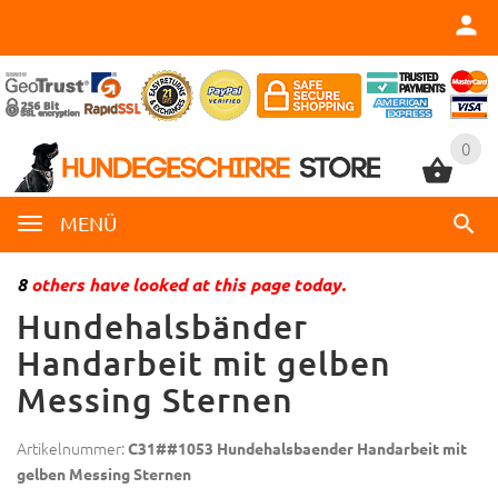
0
0
MENÜ
8
others have looked at this page today.
Hundehalsbänder
Handarbeit mit gelben
Messing Sternen
Artikelnummer:
C31##1053 Hundehalsbaender Handarbeit mit
gelben Messing Sternen