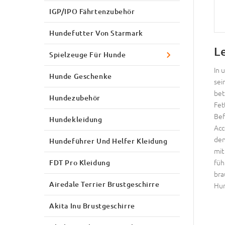
IGP/IPO Fährtenzubehör
Hundefutter Von Starmark
L
Spielzeuge Für Hunde
In 
Hunde Geschenke
sei
bet
Hundezubehör
Fet
Bef
Hundekleidung
Acc
den
Hundeführer Und Helfer Kleidung
mit
füh
FDT Pro Kleidung
bra
Airedale Terrier Brustgeschirre
Hun
Akita Inu Brustgeschirre