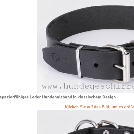
apazierfähiges Leder Hundehalsband in klassischem Design
Klicken Sie auf das Bild, um es grö