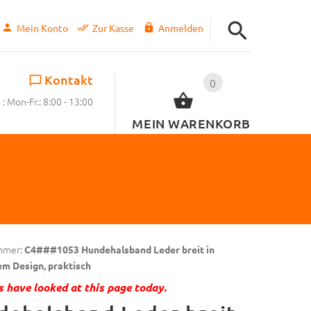
Mein Konto
Zur Kasse
Anmelden
Kontakt
0
: Mon-Fr.: 8:00 - 13:00
MEIN WARENKORB
mmer:
C4###1053 Hundehalsband Leder breit in
em Design, praktisch
 have looked at this page today.