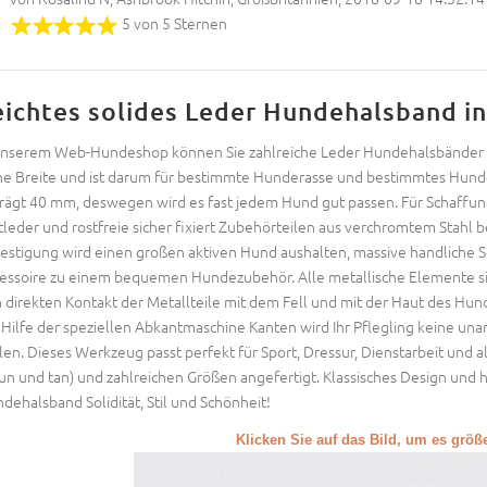
5 von 5 Sternen
eichtes solides Leder Hundehalsband i
unserem Web-Hundeshop können Sie zahlreiche Leder Hundehalsbänder in
ne Breite und ist darum für bestimmte Hunderasse und bestimmtes Hund
rägt 40 mm, deswegen wird es fast jedem Hund gut passen. Für Schaffung
tleder und rostfreie sicher fixiert Zubehörteilen aus verchromtem Stahl 
estigung wird einen großen aktiven Hund aushalten, massive handliche 
essoire zu einem bequemen Hundezubehör. Alle metallische Elemente sind
 direkten Kontakt der Metallteile mit dem Fell und mit der Haut des Hu
 Hilfe der speziellen Abkantmaschine Kanten wird Ihr Pflegling keine 
len. Dieses Werkzeug passt perfekt für Sport, Dressur, Dienstarbeit und all
un und tan) und zahlreichen Größen angefertigt. Klassisches Design und
dehalsband Solidität, Stil und Schönheit!
Klicken Sie auf das Bild, um es grö