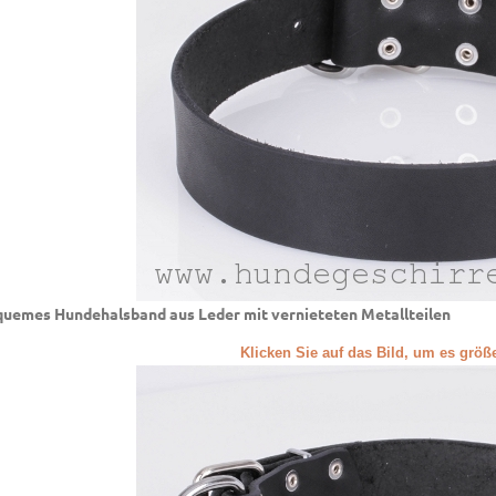
uemes Hundehalsband aus Leder mit vernieteten Metallteilen
Klicken Sie auf das Bild, um es grö