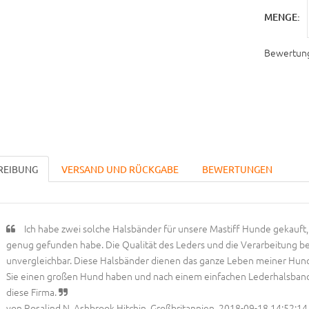
MENGE:
Bewertun
REIBUNG
VERSAND UND RÜCKGABE
BEWERTUNGEN
Ich habe zwei solche Halsbänder für unsere Mastiff Hunde gekauft,
genug gefunden habe. Die Qualität des Leders und die Verarbeitung be
unvergleichbar. Diese Halsbänder dienen das ganze Leben meiner Hunde
Sie einen großen Hund haben und nach einem einfachen Lederhalsband 
diese Firma.
von Rosalind N, Ashbrook Hitchin, Großbritannien, 2018-09-18 14:52:14