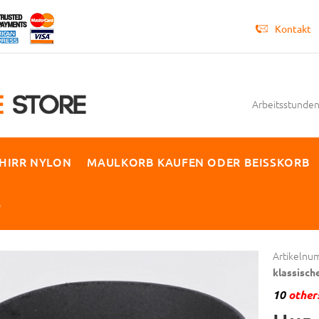
Kontakt
Arbeitsstunden 
HIRR NYLON
MAULKORB KAUFEN ODER BEISSKORB
P
Artikelnu
klassisch
10
others