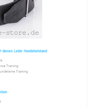
t dieses Leder Hundehalsband:
fe
nce Training
undeleine Training
rben:
z