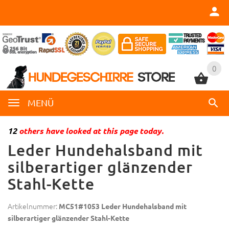
0
0
MENÜ
12
others have looked at this page today.
Leder Hundehalsband mit
silberartiger glänzender
Stahl-Kette
Artikelnummer:
MC51#1053 Leder Hundehalsband mit
silberartiger glänzender Stahl-Kette