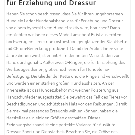
für Erziehung und Dressur
Haben Sie schon beschlossen, dass Sie für Ihren ungehorsamen
Hund ein Leder Hundehalsband, das für Erziehung und Dressur
von einem hyperaktivem Hund effektiv wird, brauchen? Dann
empfehlen wir Ihnen dieses Modell ansehen! Es ist aus echtem
hochwertigem Leder und rostbeständiger glänzender Stahl-Kette
mit Chrom-Bedeckung produziert. Damit der Artikel Ihnen viele
Jahre dienen wird, ist er mit Hilfe der hellen Mantelfäden von
Hand durchgenäht. Außer zwei O-Ringen, die für Einziehung des
Werkzeuges dienen, gibt es noch einen für Hundeleine-
Befestigung. Die Glieder der Kette und die Ringe sind verschweißt
und werden einen starken großen Hund aushalten. An der
Innenseite ist das Hundezubehör mit weicher Polsterung aus
Handschuhleder ausgestattet. Sie bewahrt das Fell des Tieres vor
Beschädigungen und schützt sein Hals vor den Reibungen. Damit
Sie maximal passendes Erzeugnis wählen können, haben die
Hersteller es in einigen Größen geschaffen. Dieses
Erziehungshalsband ist eine perfekte Variante für Ausläufe,
Dressur, Sport und Dienstarbeit. Beachten Sie, die Größe des