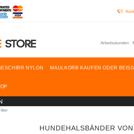
Kont
Arbeitsstunden : 
ESCHIRR NYLON
MAULKORB KAUFEN ODER BEIS
HOP
N
ilter
HUNDEHALSBÄNDER VON 