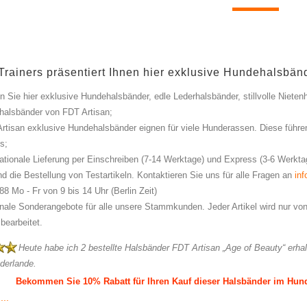
rainers präsentiert Ihnen hier exklusive Hundehalsbän
n Sie hier exklusive Hundehalsbänder, edle Lederhalsbänder, stillvolle Niete
halsbänder von FDT Artisan;
rtisan exklusive Hundehalsbänder eignen für viele Hunderassen. Diese führen
s;
nationale Lieferung per Einschreiben (7-14 Werktage) und Express (3-6 Werkt
nd die Bestellung von Testartikeln. Kontaktieren Sie uns für alle Fragen an
in
88 Mo - Fr von 9 bis 14 Uhr (Berlin Zeit)
nale Sonderangebote für alle unsere Stammkunden. Jeder Artikel wird nur von
bearbeitet.
Heute habe ich 2 bestellte Halsbänder FDT Artisan „Age of Beauty“ erhalt
ederlande.
Bekommen Sie 10% Rabatt für Ihren Kauf dieser Halsbänder im Hund
...