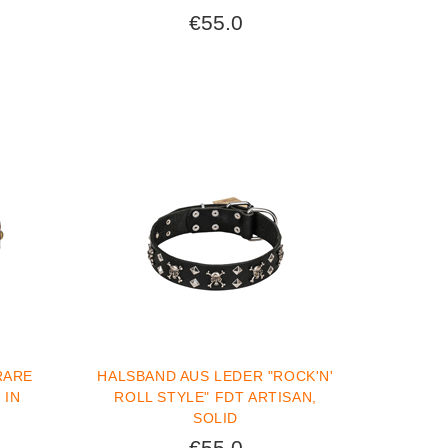
€55.0
RARE
HALSBAND AUS LEDER "ROCK'N'
 IN
ROLL STYLE" FDT ARTISAN,
SOLID
€55.0