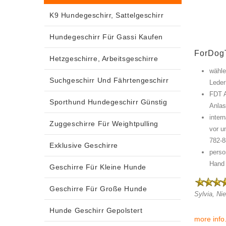
K9 Hundegeschirr, Sattelgeschirr
Hundegeschirr Für Gassi Kaufen
ForDogT
Hetzgeschirre, Arbeitsgeschirre
wähle
Suchgeschirr Und Fährtengeschirr
Leder
FDT A
Sporthund Hundegeschirr Günstig
Anlas
inter
Zuggeschirre Für Weightpulling
vor u
782-8
Exklusive Geschirre
perso
Hand 
Geschirre Für Kleine Hunde
Geschirre Für Große Hunde
Sylvia, Ni
Hunde Geschirr Gepolstert
more info.