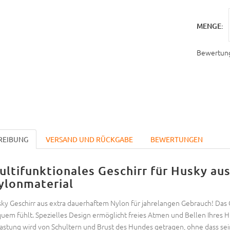
MENGE:
Bewertun
REIBUNG
VERSAND UND RÜCKGABE
BEWERTUNGEN
ultifunktionales Geschirr für Husky au
ylonmaterial
ky Geschirr aus extra dauerhaftem Nylon für jahrelangen Gebrauch! Das Ge
uem fühlt. Spezielles Design ermöglicht freies Atmen und Bellen Ihres 
astung wird von Schultern und Brust des Hundes getragen, ohne dass sein 