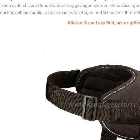
 kann dadurch vom Hund stundenlang getragen werden, ohne dass irgen
 feuchtigkeitsbeständig, so dass man es bei Regen und Schnee mit Ihrem
Klicken Sie auf das Bild, um es grö