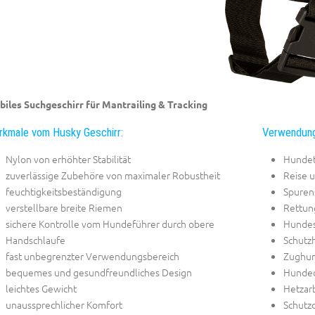
biles Suchgeschirr für Mantrailing & Tracking
kmale vom Husky Geschirr:
Verwendung
Nylon von erhöhter Stabilität
Hundet
zuverlässige Zubehöre von maximaler Robustheit
Reise u
feuchtigkeitsbeständigung
Spurens
verstellbare breite Riemen
Rettun
sichere Kontrolle vom Hundeführer durch obere
Hundes
Handschlaufe
Schutz
fast unbegrenzter Verwendungsbereich
Zughun
bequemes und gesundfreundliches Design
Hunded
leichtes Gewicht
Hetzar
unaussprechlicher Komfort
Schutz