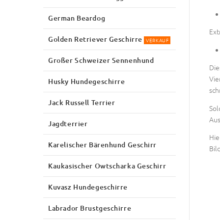
German Beardog
Ext
Golden Retriever Geschirre
VERKAUF
Großer Schweizer Sennenhund
Die
Vie
Husky Hundegeschirre
sch
Jack Russell Terrier
Sol
Aus
Jagdterrier
Hie
Karelischer Bärenhund Geschirr
Bil
Kaukasischer Owtscharka Geschirr
Kuvasz Hundegeschirre
Labrador Brustgeschirre