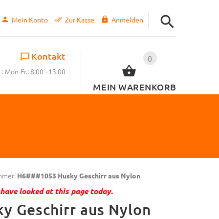
Mein Konto
Zur Kasse
Anmelden
Kontakt
0
: Mon-Fr.: 8:00 - 13:00
MEIN WARENKORB
mmer:
H6###1053 Husky Geschirr aus Nylon
have looked at this page today.
y Geschirr aus Nylon