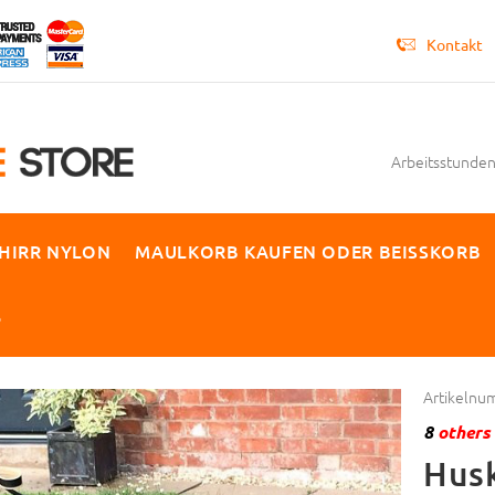
Kontakt
Arbeitsstunden 
HIRR NYLON
MAULKORB KAUFEN ODER BEISSKORB
P
Artikelnu
8
others 
Husk