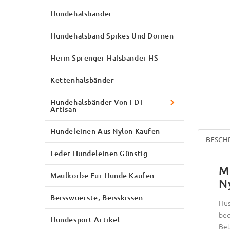
Hundehalsbänder
Hundehalsband Spikes Und Dornen
Herm Sprenger Halsbänder HS
Kettenhalsbänder
Hundehalsbänder Von FDT
Artisan
Hundeleinen Aus Nylon Kaufen
BESCH
Leder Hundeleinen Günstig
M
Maulkörbe Für Hunde Kaufen
N
Beisswuerste, Beisskissen
Hus
beq
Hundesport Artikel
Bel