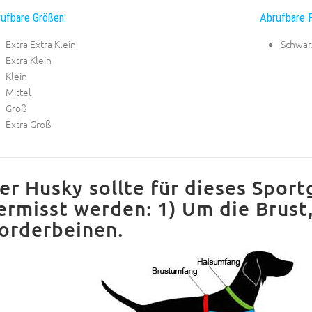
ufbare Größen:
Abrufbare F
Extra Extra Klein
Schwar
Extra Klein
Klein
Mittel
Groß
Extra Groß
er Husky sollte für dieses Sportg
ermisst werden: 1) Um die Brust,
orderbeinen.