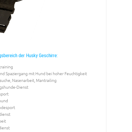
sbereich der Husky Geschirre:
raining
nd Spaziergang mit Hund bei hoher Feuchtigkeit
uche, Nasenarbeit, Mantrailing
gshunde-Dienst
port
hund
desport
ienst
beit
dienst