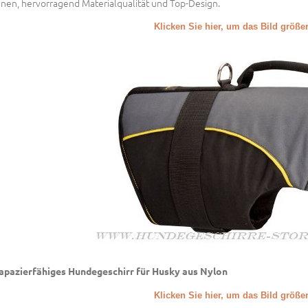
nen, hervorragend Materialqualität und Top-Design.
Klicken Sie hier, um das Bild größ
apazierfähiges Hundegeschirr für Husky aus Nylon
Klicken Sie hier, um das Bild größ