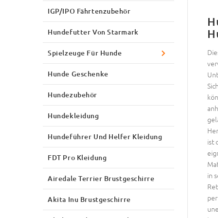
IGP/IPO Fährtenzubehör
H
H
Hundefutter Von Starmark
Die
Spielzeuge Für Hunde
ver
Hunde Geschenke
Unt
Sic
Hundezubehör
kön
anh
Hundekleidung
gel
Her
Hundeführer Und Helfer Kleidung
ist
eig
FDT Pro Kleidung
Mat
in 
Airedale Terrier Brustgeschirre
Ret
per
Akita Inu Brustgeschirre
une