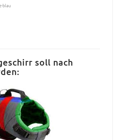
z-blau
schirr soll nach
den: