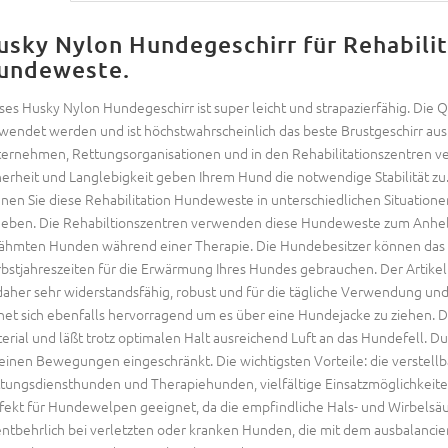
usky Nylon Hundegeschirr für Rehabilit
undeweste.
ses Husky Nylon Hundegeschirr ist super leicht und strapazierfähig. Die Q
wendet werden und ist höchstwahrscheinlich das beste Brustgeschirr aus
ernehmen, Rettungsorganisationen und in den Rehabilitationszentren ve
herheit und Langlebigkeit geben Ihrem Hund die notwendige Stabilität zu.
nen Sie diese Rehabilitation Hundeweste in unterschiedlichen Situatione
eben. Die Rehabiltionszentren verwenden diese Hundeweste zum Anheb
ähmten Hunden während einer Therapie. Die Hundebesitzer können das Er
bstjahreszeiten für die Erwärmung Ihres Hundes gebrauchen. Der Artike
 daher sehr widerstandsfähig, robust und für die tägliche Verwendung und
net sich ebenfalls hervorragend um es über eine Hundejacke zu ziehen.
erial und läßt trotz optimalen Halt ausreichend Luft an das Hundefell. D
seinen Bewegungen eingeschränkt. Die wichtigsten Vorteile: die verstellb
tungsdiensthunden und Therapiehunden, vielfältige Einsatzmöglichkeiten
fekt für Hundewelpen geeignet, da die empfindliche Hals- und Wirbelsä
ntbehrlich bei verletzten oder kranken Hunden, die mit dem ausbalanci