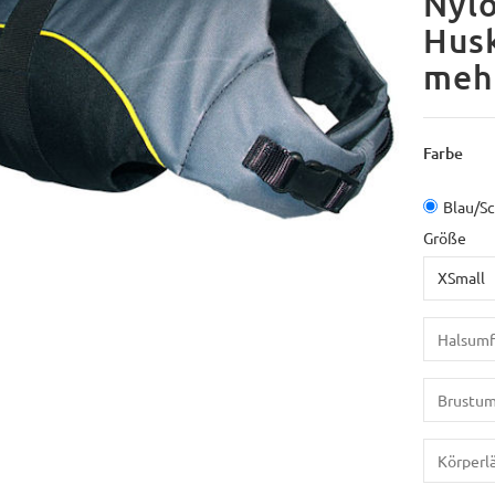
Nylo
Husk
meh
Farbe
Blau/S
Größe