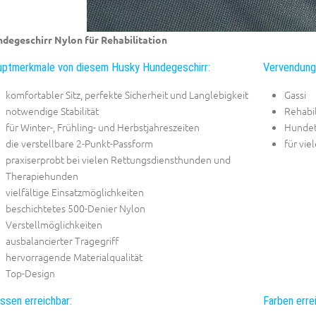
degeschirr Nylon für Rehabilitation
ptmerkmale von diesem Husky Hundegeschirr:
Vervendung
komfortabler Sitz, perfekte Sicherheit und Langlebigkeit
Gassi
notwendige Stabilität
Rehabil
für Winter-, Frühling- und Herbstjahreszeiten
Hundet
die verstellbare 2-Punkt-Passform
für vi
praxiserprobt bei vielen Rettungsdiensthunden und
Therapiehunden
vielfältige Einsatzmöglichkeiten
beschichtetes 500-Denier Nylon
Verstellmöglichkeiten
ausbalancierter Tragegriff
hervorragende Materialqualität
Top-Design
ssen erreichbar:
Farben erre