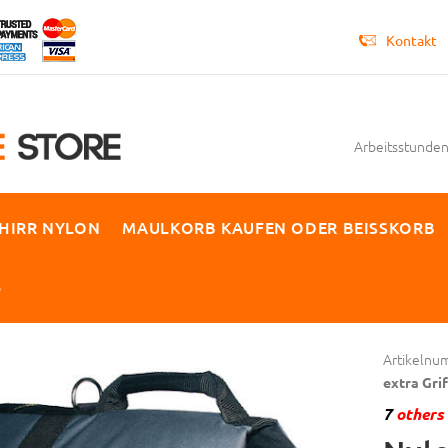
Kontakt
Arbeitsstunden 
HIRR NYLON
MAULKORB KAUFEN ODER BEISSKORB
P
Artikelnu
extra Gri
7
others 