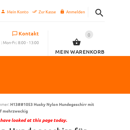
Mein Konto
Zur Kasse
Anmelden
Kontakt
0
: Mon-Fr.: 8:00 - 13:00
MEIN WARENKORB
mmer:
H13##1053 Husky Nylon Hundegeschirr mit
ff mehrzweckig
have looked at this page today.