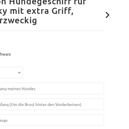
n Hundegeschirr für
y mit extra Griff,
rzweckig
chwarz