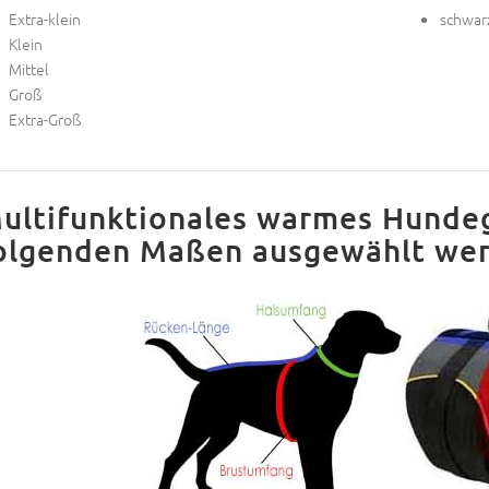
Extra-klein
schwar
Klein
Mittel
Groß
Extra-Groß
ultifunktionales warmes Hundege
olgenden Maßen ausgewählt wer