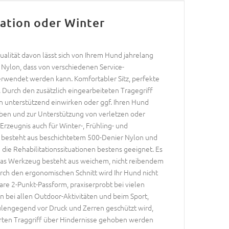
ation oder Winter
ualität davon lässt sich von Ihrem Hund jahrelang
 Nylon, dass von verschiedenen Service-
rwendet werden kann. Komfortabler Sitz, perfekte
 Durch den zusätzlich eingearbeiteten Tragegriff
n unterstützend einwirken oder ggf. Ihren Hund
en und zur Unterstützung von verletzen oder
zeugnis auch für Winter-, Frühling- und
l besteht aus beschichtetem 500-Denier Nylon und
 die Rehabilitationssituationen bestens geeignet. Es
 Das Werkzeug besteht aus weichem, nicht reibendem
urch den ergonomischen Schnitt wird Ihr Hund nicht
are 2-Punkt-Passform, praxiserprobt bei vielen
 bei allen Outdoor-Aktivitäten und beim Sport,
ulengegend vor Druck und Zerren geschützt wird,
erten Traggriff über Hindernisse gehoben werden