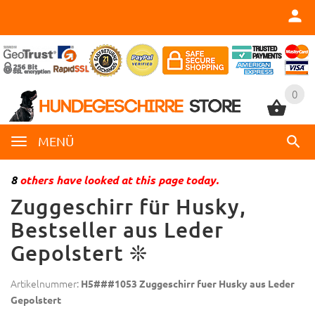
0
0
MENÜ
8
others have looked at this page today.
Zuggeschirr für Husky,
Bestseller aus Leder
Gepolstert ❊
Artikelnummer:
H5###1053 Zuggeschirr fuer Husky aus Leder
Gepolstert