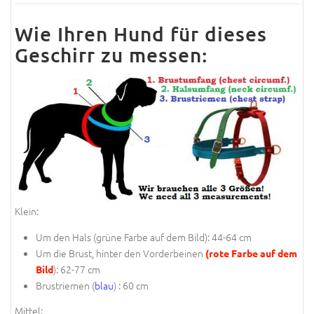
Wie Ihren Hund für dieses
Geschirr zu messen:
Klein:
Um den Hals (
grüne Farbe auf dem Bild
): 44-64 cm
Um die Brust, hinter den Vorderbeinen
(rote Farbe auf dem
): 62-77 cm
Bild
Brustriemen (
blau
) : 60 cm
Mittel: