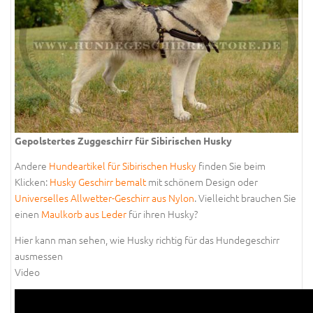
Gepolstertes Zuggeschirr für Sibirischen Husky
Andere
Hundeartikel für Sibirischen Husky
finden Sie beim
Klicken:
Husky Geschirr bemalt
mit schönem Design oder
Universelles Allwetter-Geschirr aus Nylon
. Vielleicht brauchen Sie
einen
Maulkorb aus Leder
für ihren Husky?
Hier kann man sehen, wie Husky richtig für das Hundegeschirr
ausmessen
Video