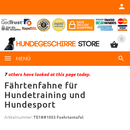
0
0
MENÜ
7
others have looked at this page today.
Fährtenfahne für
Hundetraining und
Hundesport
Artikelnummer:
TE1##1053 Faehrtentafel