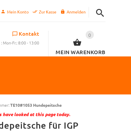
Mein Konto
Zur Kasse
Anmelden
Kontakt
0
: Mon-Fr.: 8:00 - 13:00
MEIN WARENKORB
mmer:
TE10#1053 Hundepeitsche
 have looked at this page today.
epeitsche für IGP