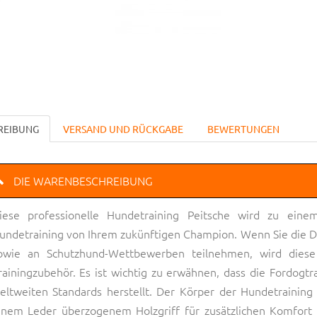
REIBUNG
VERSAND UND RÜCKGABE
BEWERTUNGEN
DIE WARENBESCHREIBUNG
iese professionelle Hundetraining Peitsche wird zu einem
undetraining von Ihrem zukünftigen Champion. Wenn Sie die Dien
owie an Schutzhund-Wettbewerben teilnehmen, wird diese
rainingzubehör. Es ist wichtig zu erwähnen, dass die Fordogtr
eltweiten Standards herstellt. Der Körper der Hundetraining
inem Leder überzogenem Holzgriff für zusätzlichen Komfort 