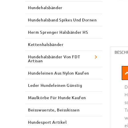
Hundehalsbänder
Hundehalsband Spikes Und Dornen
Herm Sprenger Halsbänder HS
Kettenhalsbänder
BESCH
Hundehalsbänder Von FDT
Artisan
Hundeleinen Aus Nylon Kaufen
Leder Hundeleinen Günstig
D
H
Maulkörbe Für Hunde Kaufen
s
T
Beisswuerste, Beisskissen
w
Hundesport Artikel
e