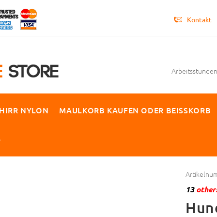
Kontakt
Arbeitsstunden 
HIRR NYLON
MAULKORB KAUFEN ODER BEISSKORB
P
Artikelnu
13
others
Hund