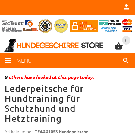
0
0
MENÜ
9
others have looked at this page today.
Lederpeitsche für
Hundtraining für
Schutzhund und
Hetztraining
Artikelnummer:
TE4##1053 Hundepeitsche