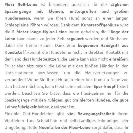
Flexi
Roll-Leine
ist besonders praktisch für die
täglichen
Spaziergänge mit kleinen, mittelgroßen und großen
Hunderassen
, wenn Sie Ihren Hund sonst an einer langen
Schleppleine führen würden. Dank dem
Kunststoffgehäuse
wird
die
5 Meter lange Nylon-Leine
innen gehalten, die
Länge der
Leine
kann damit zu jeder Zeit
reguliert
werden und Sie haben
dabei die freien Hände. Dank dem
bequemen Handgriff aus
Kunststoff
kommt die Hundeleine nicht in direkten Kontakt mit
der Hand des Hundebesitzers, die Leine kann also nicht
einreißen
.
Es ist aber abzuraten, die Leine mit den bloßen Händen in den
Notsituationen anzufassen, um die Hautverletzungen zu
vermeiden! Wenn Sie Ihren Hund in einer bestimmten Nähe von
sich halten möchten, kann Flexi Leine mit dem
Sperrknopf
fixiert
werden. Beachten Sie bitte, dass die
Flexi-Leinen
nur für die
Spaziergänge mit den
ruhigen, gut trainierten Hunden, die gute
Leinenführigkeit
haben, geeignet ist.
Flexible Gurt-Hundeleine gibt
viel Bewegungsfreiheit
Ihrem
Vierbeiner fürs Schnüffeln und selbständiges Erkundigen der
Umgebung. Helle
Neonfarbe der
Flexi-Leine
sorgt dafür, dass Ihr