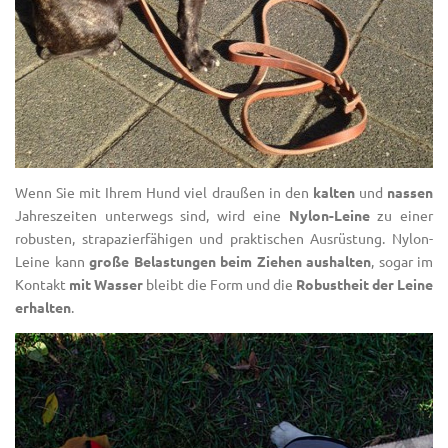
Wenn Sie mit Ihrem Hund viel draußen in den
kalten
und
nassen
Jahreszeiten unterwegs sind, wird eine
Nylon-Leine
zu einer
robusten, strapazierfähigen und praktischen Ausrüstung. Nylon-
Leine kann
große Belastungen beim Ziehen aushalten
, sogar im
Kontakt
mit Wasser
bleibt die Form und die
Robustheit der Leine
erhalten
.