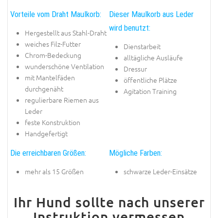
Vorteile vom Draht Maulkorb:
Dieser Maulkorb aus Leder
wird benutzt:
Hergestellt aus Stahl-Draht
weiches Filz-Futter
Dienstarbeit
Chrom-Bedeckung
alltägliche Ausläufe
wunderschöne Ventilation
Dressur
mit Mantelfäden
öffentliche Plätze
durchgenäht
Agitation Training
regulierbare Riemen aus
Leder
feste Konstruktion
Handgefertigt
Die erreichbaren Größen:
Mögliche Farben:
mehr als 15 Größen
schwarze Leder-Einsätze
Ihr Hund sollte nach unserer
Instruktion vermessen