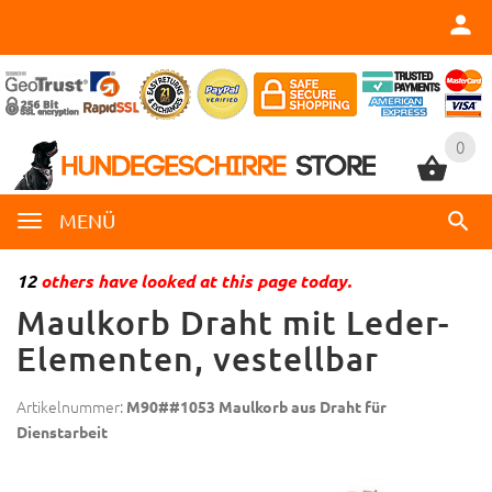
0
0
MENÜ
12
others have looked at this page today.
Maulkorb Draht mit Leder-
Elementen, vestellbar
Artikelnummer:
M90##1053 Maulkorb aus Draht für
Dienstarbeit