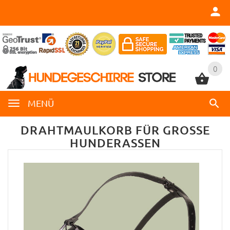
0
0
MENÜ
DRAHTMAULKORB FÜR GROSSE H
UNDERASSEN