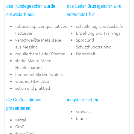
das Hundegeschirr wurde
das Leder Brustgeschir wird
entwickelt aus:
verwendet für:
robustes spitzenqualitatives
stilvolle tägliche Ausläufe
Fettleder
Erziehung und Trainings
verschweißte Metallteile
Sport und
aus Messing
Schutzhundtraining
regulierbare Leder-Riemen
Hetzarbeit
starke Mantelfäden-
Handnäharbeit
bequemer Klickverschluss
weiches Filz-Futter
schön und praktisch
die Größen, die wir
mögliche Farben:
präsentieren:
schwarz
braun
Mittel
Groß
Extra Groß