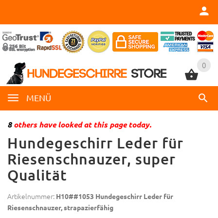
0
0
MENÜ
8
others have looked at this page today.
Hundegeschirr Leder für
Riesenschnauzer, super
Qualität
Artikelnummer:
H10##1053 Hundegeschirr Leder für
Riesenschnauzer, strapazierfähig