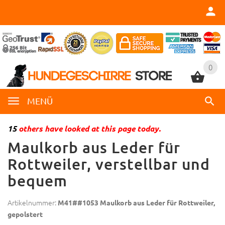
0
0
MENÜ
15
others have looked at this page today.
Maulkorb aus Leder für
Rottweiler, verstellbar und
bequem
Artikelnummer:
M41##1053 Maulkorb aus Leder für Rottweiler,
gepolstert