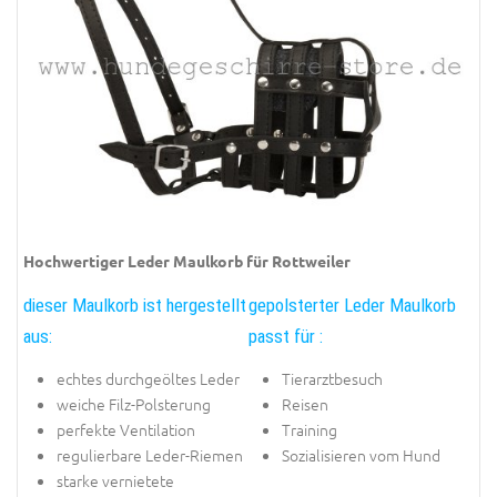
Hochwertiger Leder Maulkorb für Rottweiler
dieser Maulkorb ist hergestellt
gepolsterter Leder Maulkorb
aus:
passt für :
echtes durchgeöltes Leder
Tierarztbesuch
weiche Filz-Polsterung
Reisen
perfekte Ventilation
Training
regulierbare Leder-Riemen
Sozialisieren vom Hund
starke vernietete