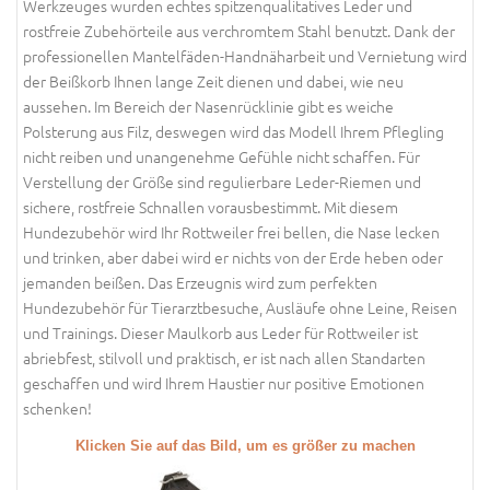
Werkzeuges wurden echtes spitzenqualitatives Leder und
rostfreie Zubehörteile aus verchromtem Stahl benutzt. Dank der
professionellen Mantelfäden-Handnäharbeit und Vernietung wird
der Beißkorb Ihnen lange Zeit dienen und dabei, wie neu
aussehen. Im Bereich der Nasenrücklinie gibt es weiche
Polsterung aus Filz, deswegen wird das Modell Ihrem Pflegling
nicht reiben und unangenehme Gefühle nicht schaffen. Für
Verstellung der Größe sind regulierbare Leder-Riemen und
sichere, rostfreie Schnallen vorausbestimmt. Mit diesem
Hundezubehör wird Ihr Rottweiler frei bellen, die Nase lecken
und trinken, aber dabei wird er nichts von der Erde heben oder
jemanden beißen. Das Erzeugnis wird zum perfekten
Hundezubehör für Tierarztbesuche, Ausläufe ohne Leine, Reisen
und Trainings. Dieser Maulkorb aus Leder für Rottweiler ist
abriebfest, stilvoll und praktisch, er ist nach allen Standarten
geschaffen und wird Ihrem Haustier nur positive Emotionen
schenken!
Klicken Sie auf das Bild, um es größer zu machen