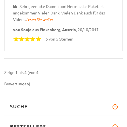
Sehr geeehrte Damen und Herren, das Paket ist
angekommen.Vielen Dank. Vielen Dank auch für das
Video...
Lesen Sie weiter
von Sonja aus Finkenberg, Austria
, 20/10/2017
5 von 5 Sternen
Zeige
1
bis
4
(von
4
Bewertungen)
SUCHE
BESTSELLERS