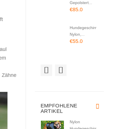
Gepolstert...
€85.0
ft
Hundegeschirr
Nylon,...
€55.0
aul
dem
Hundegeschirr
Leder
e Zähne
Gepolstert |...
€124.0
Halsband
EMPFOHLENE
ARTIKEL
Leder mit
Handschlaufe
Nylon
|...
Hundegeschirr