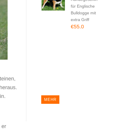
€54.0
für Englische
Bulldogge mit
Hundegeschirr
extra Griff
Leder TOP-
€55.0
Klasse |...
€124.0
Hundegeschirr
Nylon Schwarz
|...
€120.0
teinen,
 heraus.
in.
MEHR
 er