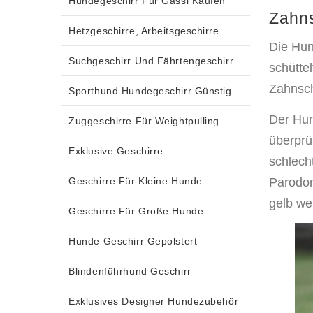
Hundegeschirr Für Gassi Kaufen
Zahn
Hetzgeschirre, Arbeitsgeschirre
Die Hun
Suchgeschirr Und Fährtengeschirr
schütte
Zahnsc
Sporthund Hundegeschirr Günstig
Der Hun
Zuggeschirre Für Weightpulling
überprü
Exklusive Geschirre
schlech
Geschirre Für Kleine Hunde
Parodon
gelb we
Geschirre Für Große Hunde
Hunde Geschirr Gepolstert
Blindenführhund Geschirr
Exklusives Designer Hundezubehör