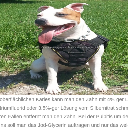
 oberflächlichen Karies kann man den Zahn mit 4%-ger 
riumfluorid oder 3.5%-ger Lösung vom Silbernitrat schm
ren Fällen entfernt man den Zahn. Bei der Pulpitis um d
ns soll man das Jod-Glycerin auftragen und nur das we