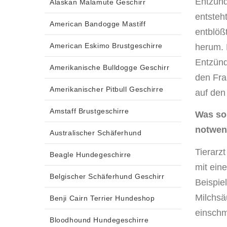
Entzünd
Alaskan Malamute Geschirr
entsteh
American Bandogge Mastiff
entblöß
American Eskimo Brustgeschirre
herum. D
Entzünd
Amerikanische Bulldogge Geschirr
den Fra
Amerikanischer Pitbull Geschirre
auf den
Amstaff Brustgeschirre
Was so
notwen
Australischer Schäferhund
Tierarz
Beagle Hundegeschirre
mit ein
Belgischer Schäferhund Geschirr
Beispie
Milchsä
Benji Cairn Terrier Hundeshop
einschm
Bloodhound Hundegeschirre