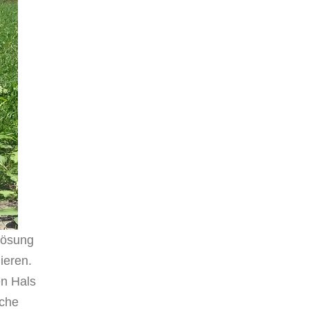
Lösung
ieren.
en Hals
iche