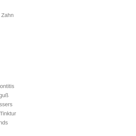
,
n Zahn
ntitis
fguß
ssers
Tinktur
nds