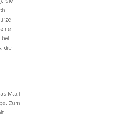
. Sie
ch
urzel
 eine
 bei
, die
das Maul
age. Zum
it