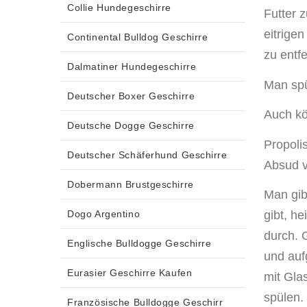
Collie Hundegeschirre
Futter 
eitrige
Continental Bulldog Geschirre
zu entf
Dalmatiner Hundegeschirre
Man spü
Deutscher Boxer Geschirre
Auch kö
Deutsche Dogge Geschirre
Propoli
Deutscher Schäferhund Geschirre
Absud v
Dobermann Brustgeschirre
Man gib
Dogo Argentino
gibt, h
durch. 
Englische Bulldogge Geschirre
und auf
Eurasier Geschirre Kaufen
mit Gla
spülen.
Französische Bulldogge Geschirr