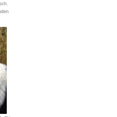
sch.
unden