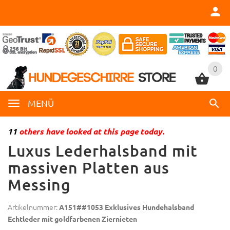
0
0
MENÜ
11
others have looked at this page today.
Luxus Lederhalsband mit
massiven Platten aus
Messing
Artikelnummer:
A151##1053 Exklusives Hundehalsband
Echtleder mit goldfarbenen Ziernieten